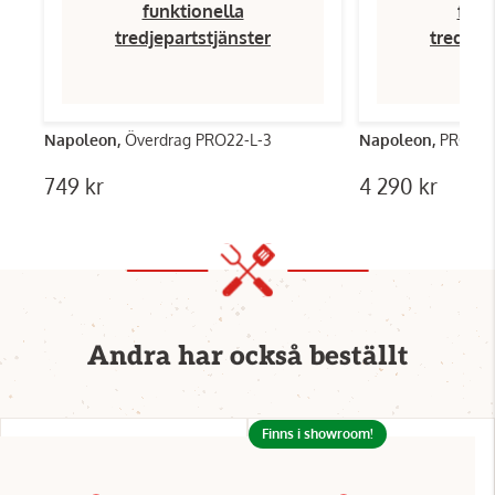
funktionella
funk
tredjepartstjänster
tredjep
Napoleon,
Överdrag PRO22-L-3
Napoleon,
PRO22K
749 kr
4 290 kr
Andra har också beställt
Finns i showroom!