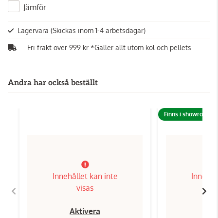
Jämför
Lagervara
(Skickas inom 1-4 arbetsdagar)
Fri frakt över 999 kr *Gäller allt utom kol och pellets
Andra har också beställt
Finns i showroom!
Innehållet kan inte
Innehål
visas
Aktivera
Ak