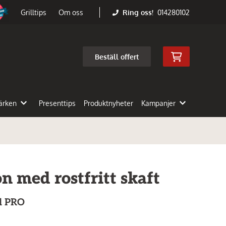
Ring oss!
014280102
Grilltips
Om oss
Beställ offert
ärken
Presenttips
Produktnyheter
Kampanjer
on med rostfritt skaft
el PRO