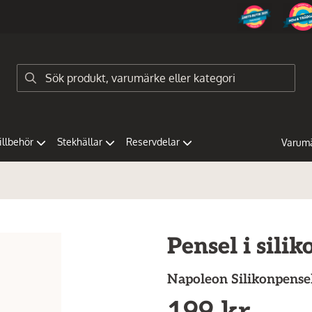
tillbehör
Stekhällar
Reservdelar
Varum
Pensel i silik
Napoleon
Silikonpens