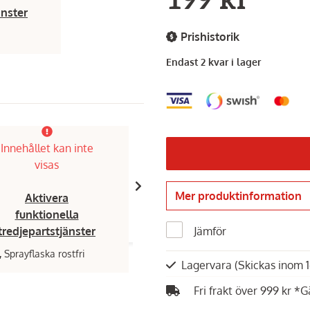
199 kr
änster
Prishistorik
Endast 2 kvar i lager
Innehållet kan inte
Innehållet kan inte
visas
visas
Mer produktinformation
Aktivera
Aktivera
funktionella
funktionella
Jämför
tredjepartstjänster
tredjepartstjänster
,
Sprayflaska rostfri
Napoleon,
Grillborste Pro
Lagervara
(Skickas inom 
449 kr
Fri frakt över 999 kr *G