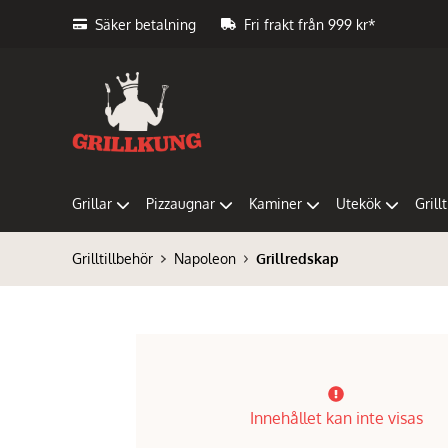
Säker betalning
Fri frakt från 999 kr*
Grillar
Pizzaugnar
Kaminer
Utekök
Grill
Grilltillbehör
Napoleon
Grillredskap
Innehållet kan inte visas