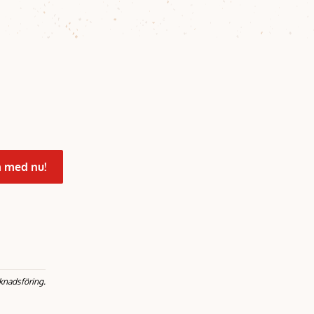
 med nu!
knadsföring.