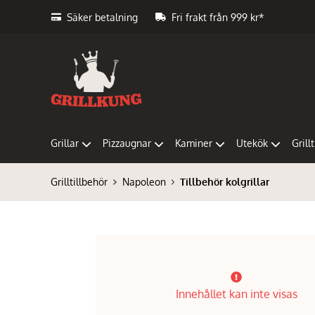
Säker betalning
Fri frakt från 999 kr*
Grillar
Pizzaugnar
Kaminer
Utekök
Grill
Grilltillbehör
Napoleon
Tillbehör kolgrillar
Innehållet kan inte visas