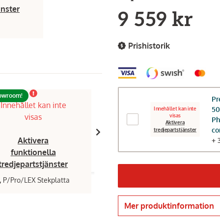
änster
9 559 kr
Prishistorik
howroom!
Pr
Innehållet kan inte
Innehållet kan inte
5
Innehållet kan inte
visas
visas
visas
P
Aktivera
co
tredjepartstjänster
Aktivera
Aktivera
+ 
funktionella
funktionella
tredjepartstjänster
tredjepartstjänster
,
P/Pro/LEX Stekplatta
Napoleon,
dropplåt aluminium P50
Connected
219 kr
Mer produktinformation