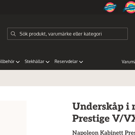
tillbehör
Stekhällar
Reservdelar
Varum
Underskåp i m
Prestige V/VX
Napoleon
Kabinett Pre