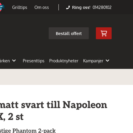
Ring oss!
014280102
Grilltips
Om oss
Beställ offert
ärken
Presenttips
Produktnyheter
Kampanjer
att svart till Napoleon
, 2 st
stige Phantom 2-pack