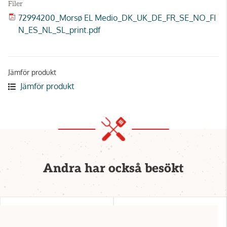
Filer
72994200_Morsø EL Medio_DK_UK_DE_FR_SE_NO_FI
N_ES_NL_SL_print.pdf
Jämför produkt
Jämför produkt
Andra har också besökt