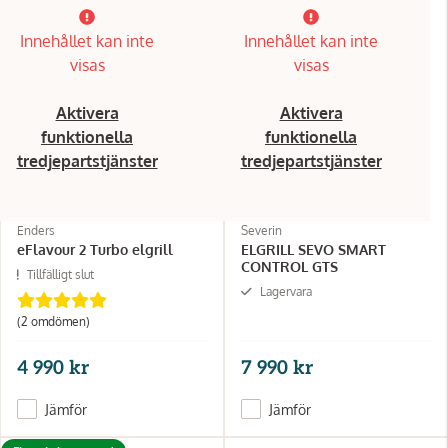
Innehållet kan inte
Innehållet kan inte
visas
visas
Aktivera
Aktivera
funktionella
funktionella
tredjepartstjänster
tredjepartstjänster
Enders
Severin
eFlavour 2 Turbo elgrill
ELGRILL SEVO SMART
CONTROL GTS
Tillfälligt slut
Lagervara
(2 omdömen)
4 990 kr
7 990 kr
Jämför
Jämför