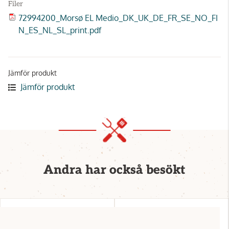
Filer
72994200_Morsø EL Medio_DK_UK_DE_FR_SE_NO_FI
N_ES_NL_SL_print.pdf
Jämför produkt
Jämför produkt
Andra har också besökt