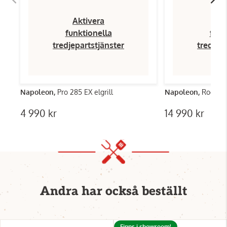
Aktivera
Ak
funktionella
funk
tredjepartstjänster
tredjep
Napoleon,
Pro 285 EX elgrill
Napoleon,
Rogue 4
4 990 kr
14 990 kr
Andra har också beställt
Finns i showroom!