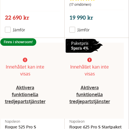
(17 omdömen)
22 690 kr
19 990 kr
Jämför
Jämför
Finns i showroom!
Paketpris
Spara 4%
Innehållet kan inte
Innehållet kan inte
visas
visas
Aktivera
Aktivera
funktionella
funktionella
tredjepartstjänster
tredjepartstjänster
Napoleon
Napoleon
Rogue 525 Pro S
Rogue 625 Pro S Startpaket