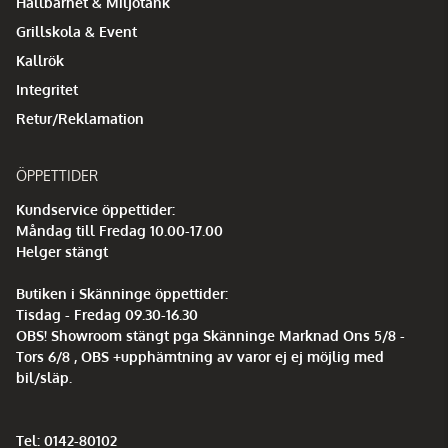
Hållbarhet & Miljötänk
Grillskola & Event
Kallrök
Integritet
Retur/Reklamation
ÖPPETTIDER
Kundservice öppettider:
Måndag till Fredag 10.00-17.00
Helger stängt
Butiken i Skänninge öppettider:
Tisdag - Fredag 09.30-16.30
OBS! Showroom stängt pga Skänninge Marknad Ons 5/8 -
Tors 6/8 , OBS +upphämtning av varor ej ej möjlig med
bil/släp.
Tel: 0142-80102