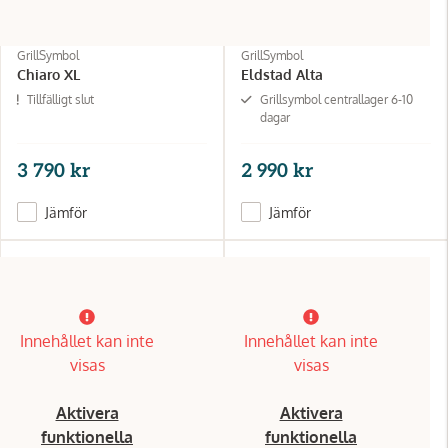
GrillSymbol
GrillSymbol
Chiaro XL
Eldstad Alta
Tillfälligt slut
Grillsymbol centrallager 6-10
dagar
3 790 kr
2 990 kr
Jämför
Jämför
Innehållet kan inte
Innehållet kan inte
visas
visas
Aktivera
Aktivera
funktionella
funktionella