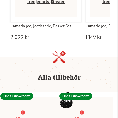
tredjepartstjänster
tredjep
Kamado Joe,
Joetisserie, Basket Set
Kamado Joe,
Big J
2 099 kr
1 149 kr
Alla tillbehör
Finns i showroom!
Finns i showroom!
- 10%