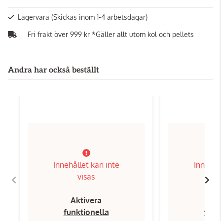
Lagervara
(Skickas inom 1-4 arbetsdagar)
Fri frakt över 999 kr *Gäller allt utom kol och pellets
Andra har också beställt
Innehållet kan inte
Innehål
visas
Aktivera
Ak
funktionella
funk