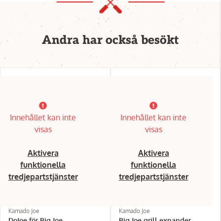
Andra har också besökt
Innehållet kan inte
Innehållet kan inte
visas
visas
Aktivera
Aktivera
funktionella
funktionella
tredjepartstjänster
tredjepartstjänster
Kamado Joe
Kamado Joe
DoJoe för Big Joe
Big Joe grill expander