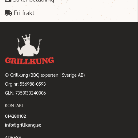
Fri frakt
© Grillkung (BBQ experten i Sverige AB)
Org nr: 556988-0593
GLN: 7350133240006
KONTAKT
014280102
info@grillkung.se
ADRESS