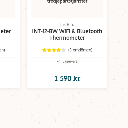
tredjepartstjänster
Ink Bird
eter
INT-12-BW WiFi & Bluetooth
Thermometer
en)
(3 omdömen)
Lagervara
1 590 kr