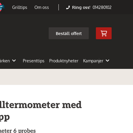
Ring oss!
014280102
Grilltips
Om oss
Beställ offert
ärken
Presenttips
Produktnyheter
Kampanjer
illtermometer med
app
eter 6 probes