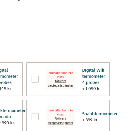
Innehållet kan inte
Inneh
visas
gital
Digital Wifi
Innehållet kan inte
rmometer
termometer
visas
Aktivera
probes
4 probes
Aktivera
tredjepartstjänster
449 kr
+ 1 090 kr
funktionella
fu
tredjepartstjänster
tredj
g
Napoleon,
Grillspett, 8 st
Maku Kitchen Li
ktermometer
Innehållet kan inte
rostfritt stål 31
Snabbtermometer
visas
amado
379 kr
119 kr
Aktivera
+ 399 kr
2 990 kr
tredjepartstjänster