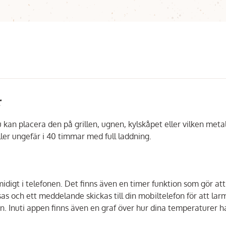
r
an placera den på grillen, ugnen, kylskåpet eller vilken meta
er ungefär i 40 timmar med full laddning.
midigt i telefonen. Det finns även en timer funktion som gör att
s och ett meddelande skickas till din mobiltelefon för att lar
n. Inuti appen finns även en graf över hur dina temperaturer h