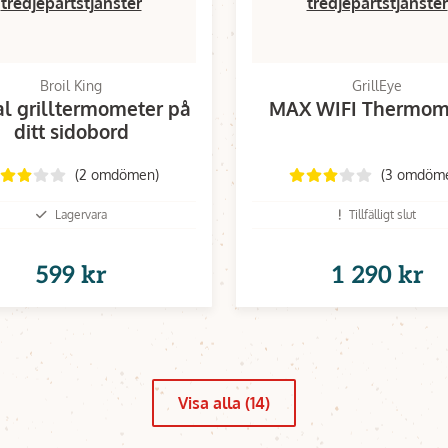
tredjepartstjänster
tredjepartstjänster
Broil King
GrillEye
al grilltermometer på
MAX WIFI Thermom
ditt sidobord
(2 omdömen)
(3 omdöm
Lagervara
Tillfälligt slut
599 kr
1 290 kr
Visa alla (14)