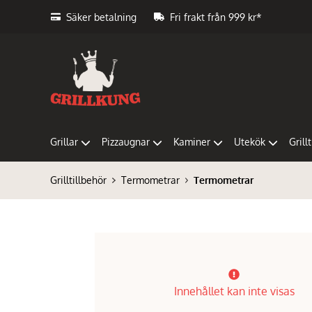
Säker betalning
Fri frakt från 999 kr*
Grillar
Pizzaugnar
Kaminer
Utekök
Grill
Grilltillbehör
Termometrar
Termometrar
Innehållet kan inte visas