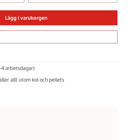
Lägg i varukorgen
Gå till kassan
1-4 arbetsdagar)
äller allt utom kol och pellets