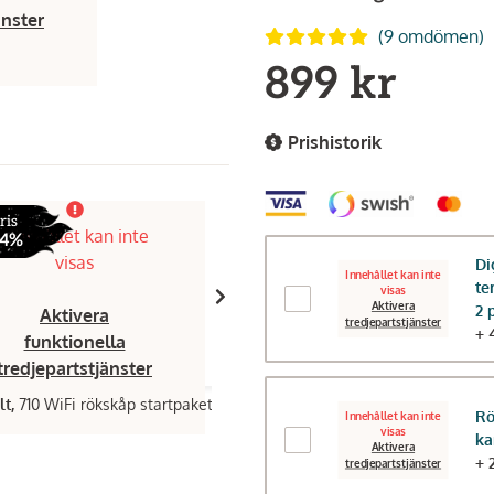
änster
(9 omdömen)
899 kr
Prishistorik
ris
Innehållet kan inte
Innehållet kan inte
 4%
visas
visas
Di
Innehållet kan inte
te
visas
Aktivera
2 
Aktivera
Aktivera
tredjepartstjänster
+ 
funktionella
funktionella
tredjepartstjänster
tredjepartstjänster
lt,
710 WiFi rökskåp startpaket
Maku Kitchen Life,
Bricka serverin
Rö
Innehållet kan inte
rostfritt 40x30 cm
visas
k
149 kr
Aktivera
+ 
tredjepartstjänster