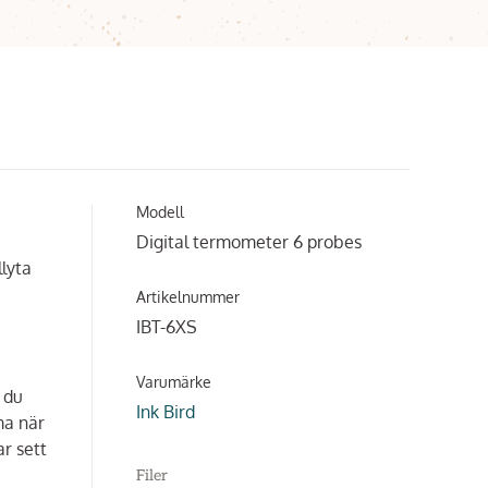
Modell
Digital termometer 6 probes
llyta
Artikelnummer
IBT-6XS
Varumärke
 du
Ink Bird
ma när
ar sett
Filer