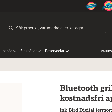
tillbehör
Stekhällar
Reservdelar
Varum
Bluetooth gr
kostnadsfri 
Ink Bird
Digital termom