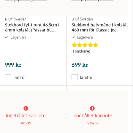
B Of Sweden
B Of Sweden
Stekbord fyllt runt 46,5cm i
Stekbord halvmåne i kolstål
6mm kolstål (Passar bl.
468 mm för Classic Joe
Classic joe I II III )
Lagervara
Lagervara
(1 omdöme)
999 kr
699 kr
Jämför
Jämför
Innehållet kan inte
Innehållet kan inte
visas
visas