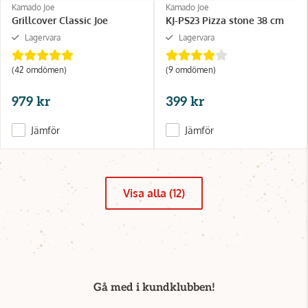
Kamado Joe
Kamado Joe
Grillcover Classic Joe
KJ-PS23 Pizza stone 38 cm
Lagervara
Lagervara
(42 omdömen)
(9 omdömen)
979 kr
399 kr
Jämför
Jämför
Visa alla (12)
Gå med i kundklubben!