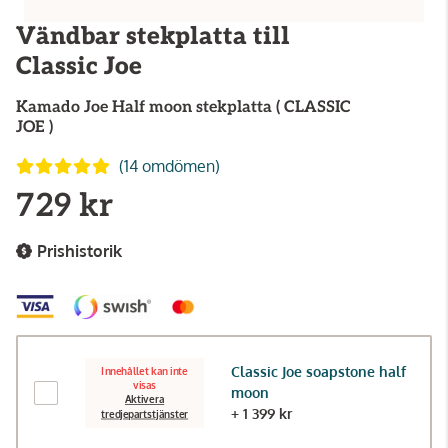
Vändbar stekplatta till
Classic Joe
Kamado Joe
Half moon stekplatta ( CLASSIC
JOE )
(14 omdömen)
729 kr
Prishistorik
Classic Joe soapstone half
Innehållet kan inte
visas
moon
Aktivera
+ 1 399 kr
tredjepartstjänster