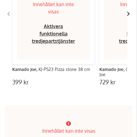
Innehållet kan inte
Innehål
visas
Aktivera
Ak
funktionella
funk
tredjepartstjänster
tredjep
Kamado Joe,
KJ-PS23 Pizza stone 38 cm
Kamado Joe,
Gjutjä
Joe
399 kr
729 kr
Innehållet kan inte visas