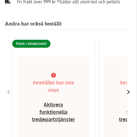
Fri frakt över 999 kr *Gäller allt utom kol och pellets
Andra har också beställt
Finns i showroom!
Innehållet kan inte
Innehål
visas
Aktivera
Ak
funktionella
funk
tredjepartstjänster
tredjep