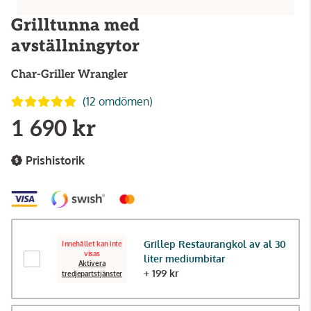
Grilltunna med
avställningytor
Char-Griller
Wrangler
(12 omdömen)
1 690 kr
Prishistorik
Grillep Restaurangkol av al 30
Innehållet kan inte
visas
liter mediumbitar
Aktivera
+ 199 kr
tredjepartstjänster