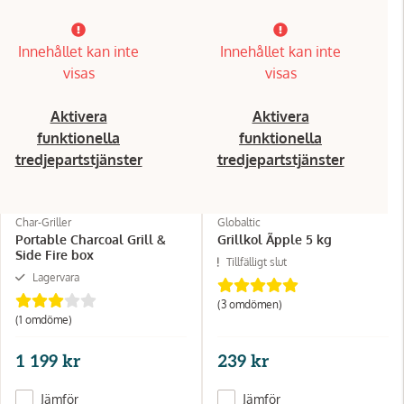
Innehållet kan inte
Innehållet kan inte
visas
visas
Aktivera
Aktivera
funktionella
funktionella
tredjepartstjänster
tredjepartstjänster
Char-Griller
Globaltic
Portable Charcoal Grill &
Grillkol Ãpple 5 kg
Side Fire box
Tillfälligt slut
Lagervara
(3 omdömen)
(1 omdöme)
1 199 kr
239 kr
Jämför
Jämför