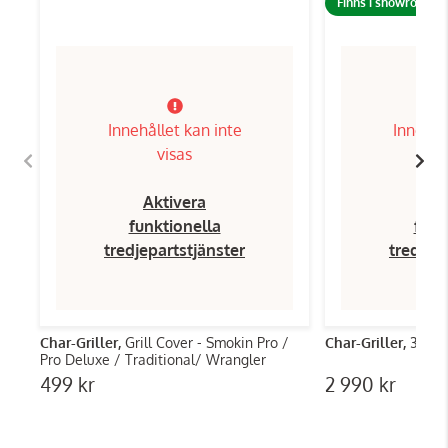
Finns i showroom!
Innehållet kan inte
Innehål
visas
Aktivera
Ak
funktionella
funk
tredjepartstjänster
tredjep
Char-Griller,
Grill Cover - Smokin Pro /
Char-Griller,
30 Tra
Pro Deluxe / Traditional/ Wrangler
499 kr
2 990 kr