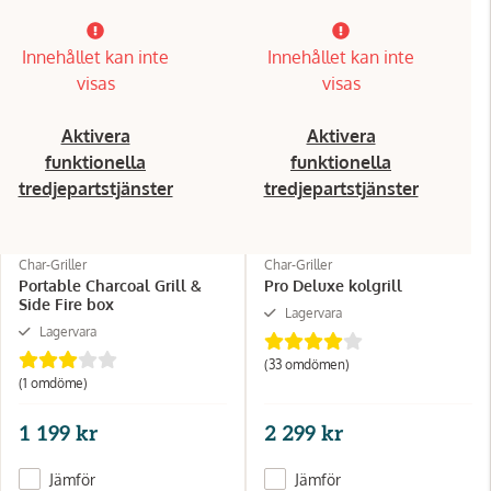
Innehållet kan inte
Innehållet kan inte
visas
visas
Aktivera
Aktivera
funktionella
funktionella
tredjepartstjänster
tredjepartstjänster
Char-Griller
Char-Griller
Portable Charcoal Grill &
Pro Deluxe kolgrill
Side Fire box
Lagervara
Lagervara
(33 omdömen)
(1 omdöme)
1 199 kr
2 299 kr
Jämför
Jämför