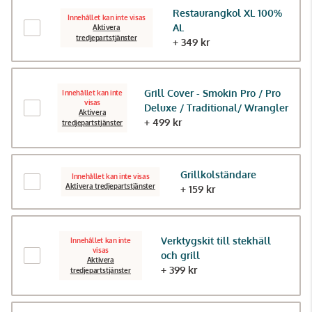
Restaurangkol XL 100%
Innehållet kan inte visas
AL
Aktivera
tredjepartstjänster
+ 349 kr
Grill Cover - Smokin Pro / Pro
Innehållet kan inte
visas
Deluxe / Traditional/ Wrangler
Aktivera
+ 499 kr
tredjepartstjänster
Grillkolständare
Innehållet kan inte visas
Aktivera tredjepartstjänster
+ 159 kr
Verktygskit till stekhäll
Innehållet kan inte
visas
och grill
Aktivera
+ 399 kr
tredjepartstjänster