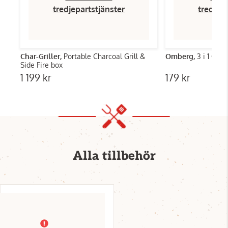
tredjepartstjänster
tredjep
Char-Griller,
Portable Charcoal Grill &
Omberg,
3 i 1 Gril
Side Fire box
1 199 kr
179 kr
Alla tillbehör