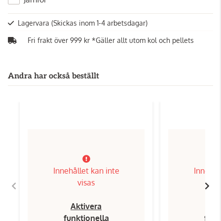
Lagervara
(Skickas inom 1-4 arbetsdagar)
Fri frakt över 999 kr *Gäller allt utom kol och pellets
Andra har också beställt
Innehållet kan inte
Innehål
visas
Aktivera
Ak
funktionella
funk