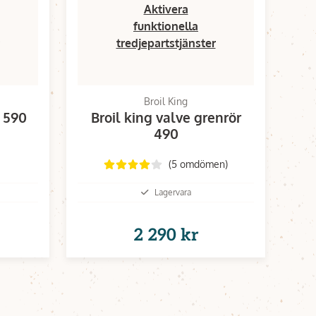
Aktivera
funktionella
tredjepartstjänster
Broil King
n 590
Broil king valve grenrör
490
(5 omdömen)
Lagervara
2 290 kr