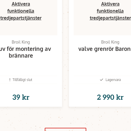
Aktivera
Aktivera
funktionella
funktionella
tredjepartstjänster
tredjepartstjänster
Broil King
Broil King
uv för montering av
valve grenrör Baro
brännare
Tillfälligt slut
Lagervara
39 kr
2 990 kr