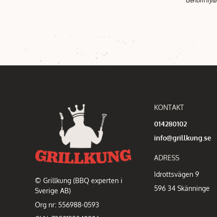
Genom ifyll
KONTAKT
014280102
info@grillkung.se
ADRESS
Idrottsvägen 9
© Grillkung (BBQ experten i
596 34 Skänninge
Sverige AB)
Org nr: 556988-0593