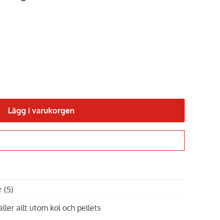
Lägg i varukorgen
Gå till kassan
ar
(5)
äller allt utom kol och pellets