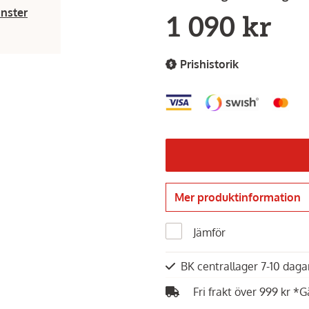
änster
1 090 kr
Prishistorik
Mer produktinformation
Jämför
BK centrallager 7-10 dag
Fri frakt över 999 kr *G