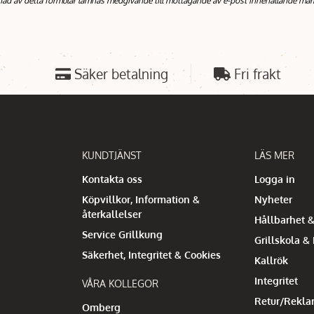
nad av detta formulär lämnas medgivande till mottagande av e-post innehållande mar
Säker betalning
Fri frakt
KUNDTJÄNST
LÄS MER
Kontakta oss
Logga in
Köpvillkor, Information &
Nyheter
återkallelser
Hållbarhet &
Service Grillkung
Grillskola &
Säkerhet, Integritet & Cookies
Kallrök
Integritet
VÅRA KOLLEGOR
Retur/Rekla
Omberg