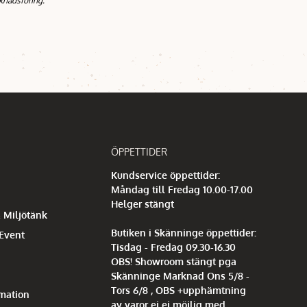
knadsföring.
ÖPPETTIDER
Kundservice öppettider:
Måndag till Fredag 10.00-17.00
Helger stängt
 Miljötänk
Butiken i Skänninge öppettider:
 Event
Tisdag - Fredag 09.30-16.30
OBS! Showroom stängt pga
Skänninge Marknad Ons 5/8 -
Tors 6/8 , OBS +upphämtning
mation
av varor ej ej möjlig med