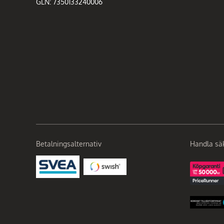
GLN: 7350133240006
Betalningsalternativ
Handla sä