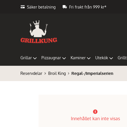
Säker betalning
Fri frakt från 999 kr*
Grillar
Pizzaugnar
Kaminer
Utekök
Grill
Reservdelar
Broil King
Regal-/Imperialserien
Innehållet kan inte visas