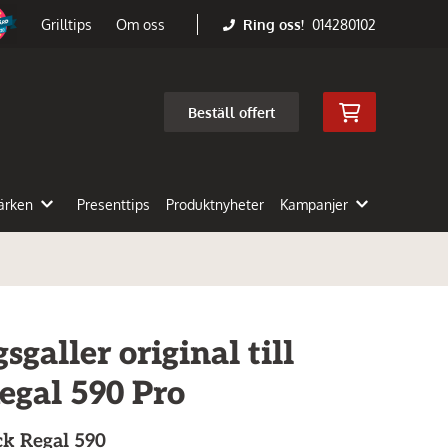
Ring oss!
014280102
Grilltips
Om oss
Beställ offert
ärken
Presenttips
Produktnyheter
Kampanjer
galler original till
egal 590 Pro
k Regal 590