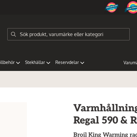
tillbehör
Stekhällar
Reservdelar
Varum
Varmhållnings
Regal 590 & R
Broil King
Warming rac