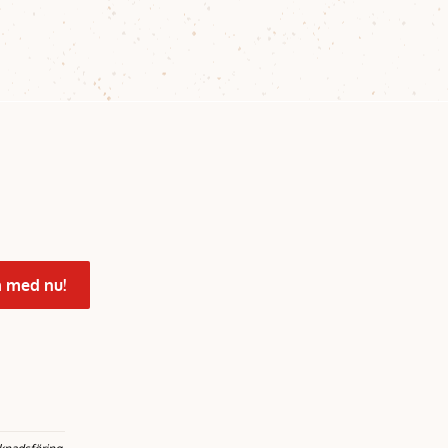
 med nu!