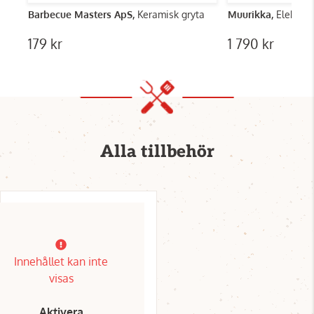
Barbecue Masters ApS,
Keramisk gryta
Muurikka,
Elektris
179 kr
1 790 kr
Alla tillbehör
Innehållet kan inte
visas
Aktivera