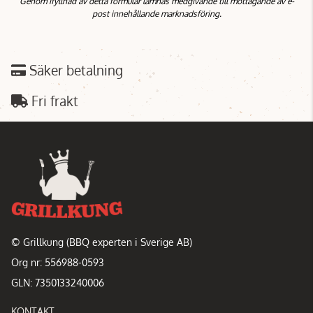
Genom ifyllnad av detta formulär lämnas medgivande till mottagande av e-
post innehållande marknadsföring.
Säker betalning
Fri frakt
© Grillkung (BBQ experten i Sverige AB)
Org nr: 556988-0593
GLN: 7350133240006
KONTAKT