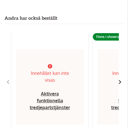
Andra har också beställt
Finns i showroom!
Innehållet kan inte
Innehål
visas
Aktivera
Ak
funktionella
funk
tredjepartstjänster
tredjep