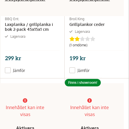
BBQ Ent.
Broil King
Laxplanka / grillplanka i
Grillplankor ceder
bok 2-pack 45x15x1 cm
Lagervara
Lagervara
(1 omdöme)
299 kr
199 kr
Jämför
Jämför
Finns i showroom!
Innehållet kan inte
Innehållet kan inte
visas
visas
Aktivera
Aktivera