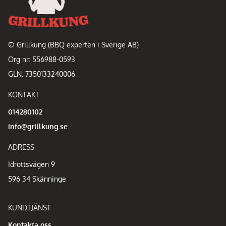
© Grillkung (BBQ experten i Sverige AB)
Org nr: 556988-0593
GLN: 7350133240006
KONTAKT
014280102
info@grillkung.se
ADRESS
Idrottsvägen 9
596 34 Skänninge
KUNDTJÄNST
Kontakta oss