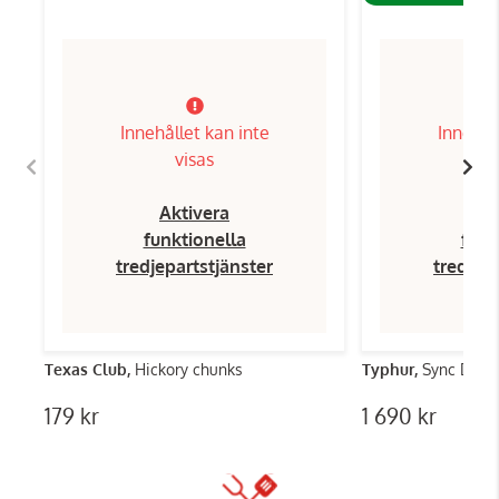
Innehållet kan inte
Innehål
visas
Aktivera
Ak
funktionella
funk
tredjepartstjänster
tredjep
Texas Club,
Hickory chunks
Typhur,
Sync Dual
179 kr
1 690 kr