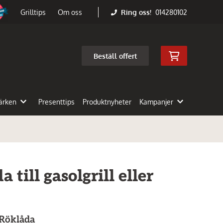
Ring oss!
014280102
Grilltips
Om oss
Beställ offert
ärken
Presenttips
Produktnyheter
Kampanjer
 till gasolgrill eller
Röklåda