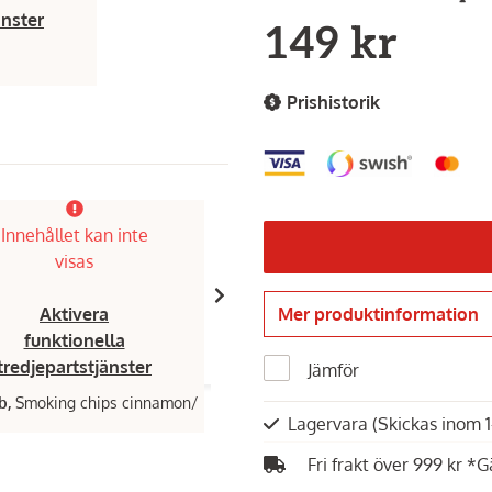
änster
149 kr
Prishistorik
Innehållet kan inte
Innehållet kan inte
visas
visas
Mer produktinformation
Aktivera
Aktivera
funktionella
funktionella
tredjepartstjänster
tredjepartstjänster
Jämför
b,
Smoking chips cinnamon/
Broil King,
Röklåda
Lagervara
(Skickas inom 
199 kr
Fri frakt över 999 kr *G