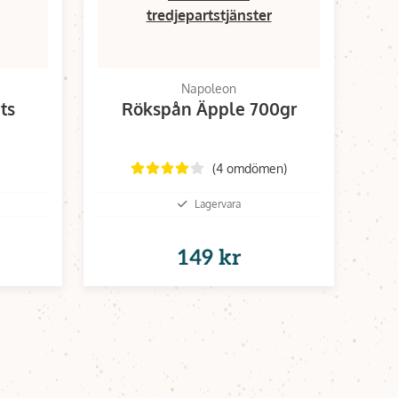
tredjepartstjänster
Napoleon
ts
Rökspån Äpple 700gr
(4 omdömen)
Lagervara
149 kr