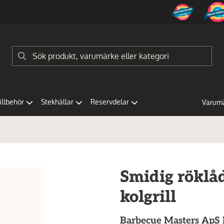
tillbehör
Stekhällar
Reservdelar
Varum
Smidig röklåda
kolgrill
Barbecue Masters ApS