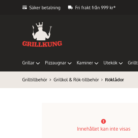
Säker betalning
Fri frakt från 999 kr*
Grillar
Pizzaugnar
Kaminer
Utekök
Grill
Grilltillbehör
Grillkol & Rök-tillbehör
Röklådor
Innehållet kan inte visas