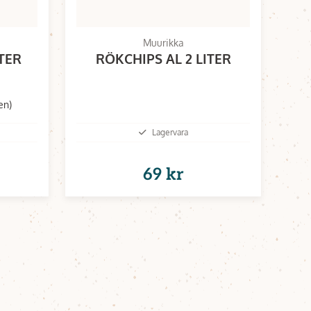
Muurikka
ITER
RÖKCHIPS AL 2 LITER
en)
Lagervara
69 kr