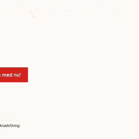
 med nu!
knadsföring.