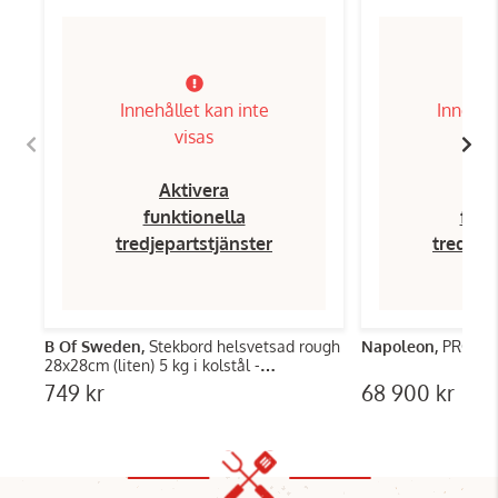
Innehållet kan inte
Innehål
visas
Aktivera
Ak
funktionella
funk
tredjepartstjänster
tredjep
B Of Sweden,
Stekbord helsvetsad rough
Napoleon,
PRO 66
28x28cm (liten) 5 kg i kolstål -
Burgerstore
749 kr
68 900 kr