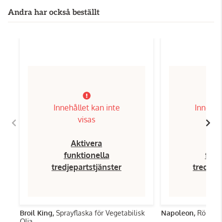
Andra har också beställt
Innehållet kan inte
Innehål
visas
Aktivera
Ak
funktionella
funk
tredjepartstjänster
tredjep
Broil King,
Sprayflaska för Vegetabilisk
Napoleon,
Rökspå
Olja