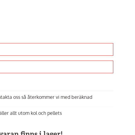
ontakta oss så återkommer vi med beräknad
äller allt utom kol och pellets
aran finns i lager!