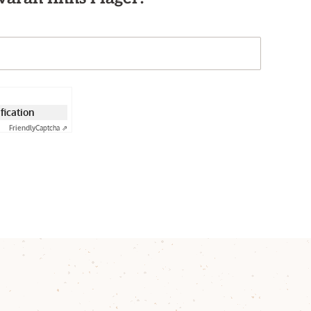
ification
Friendly
Captcha ⇗