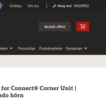
Ring oss!
014280102
Grilltips
Om oss
Beställ offert
ärken
Presenttips
Produktnyheter
Kampanjer
or Connect® Corner Unit |
ado hörn