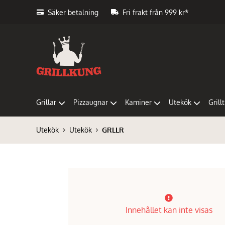
Säker betalning
Fri frakt från 999 kr*
Grillar
Pizzaugnar
Kaminer
Utekök
Grill
Utekök
Utekök
GRLLR
Innehållet kan inte visas