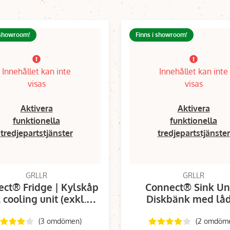
 showroom!
Finns i showroom!
Innehållet kan inte
Innehållet kan inte
visas
visas
Aktivera
Aktivera
funktionella
funktionella
tredjepartstjänster
tredjepartstjänster
GRLLR
GRLLR
ct® Fridge | Kylskåp
Connect® Sink Uni
l cooling unit (exkl.
Diskbänk med lå
kabinett modul)
(3 omdömen)
(2 omdöm