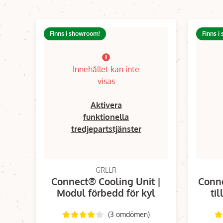
Finns i showroom!
Finns i
Innehållet kan inte
visas
Aktivera
funktionella
tredjepartstjänster
GRLLR
Connect® Cooling Unit |
Conne
Modul förbedd för kyl
til
(3 omdömen)