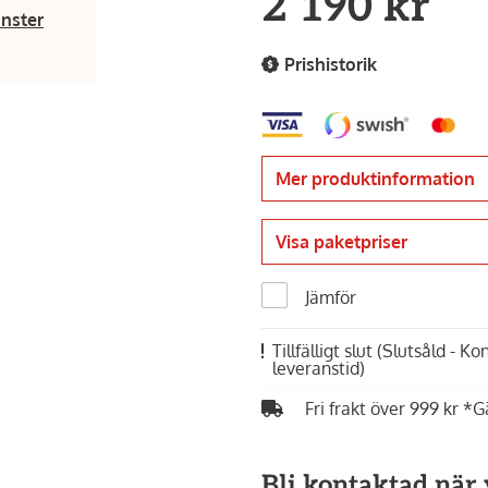
2 190 kr
änster
Prishistorik
Mer produktinformation
Visa paketpriser
Jämför
Tillfälligt slut
(Slutsåld - K
leveranstid)
Fri frakt över 999 kr *G
Bli kontaktad när v