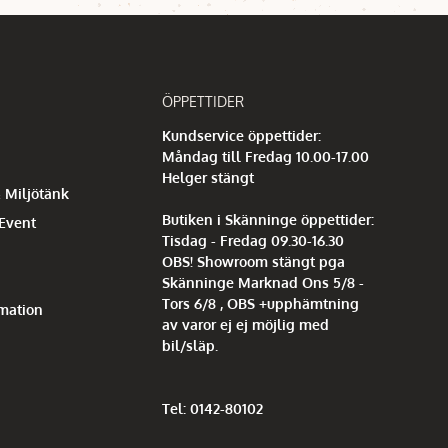
ÖPPETTIDER
Kundservice öppettider:
Måndag till Fredag 10.00-17.00
Helger stängt
 Miljötänk
Butiken i Skänninge öppettider:
 Event
Tisdag - Fredag 09.30-16.30
OBS! Showroom stängt pga
Skänninge Marknad Ons 5/8 -
Tors 6/8 , OBS +upphämtning
mation
av varor ej ej möjlig med
bil/släp.
Tel: 0142-80102