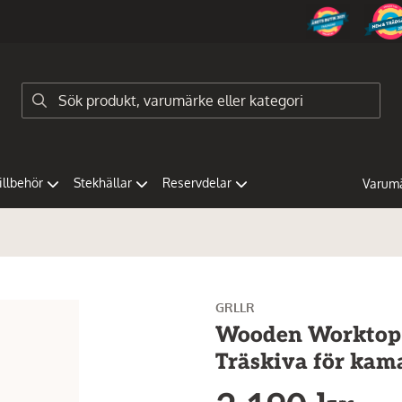
tillbehör
Stekhällar
Reservdelar
Varum
GRLLR
Wooden Worktop f
Träskiva för kam