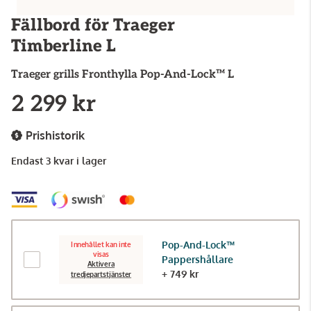
Fällbord för Traeger
Timberline L
Traeger grills
Fronthylla Pop-And-Lock™ L
2 299 kr
Prishistorik
Endast 3 kvar i lager
Pop-And-Lock™
Innehållet kan inte
visas
Pappershållare
Aktivera
+ 749 kr
tredjepartstjänster