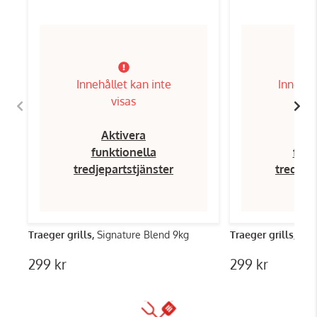
Innehållet kan inte
Innehål
visas
Aktivera
Ak
funktionella
funk
tredjepartstjänster
tredjep
Traeger grills,
Signature Blend 9kg
Traeger grills,
Bris
299 kr
299 kr