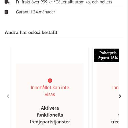
Fri frakt över 999 kr *Gäller allt utom kol och pellets
Garanti i 24 månader
Andra har också beställt
Paketpris
Spara 16%
Innehållet kan inte
Innehål
visas
Aktivera
Ak
funktionella
funk
tredjepartstjänster
tredjep