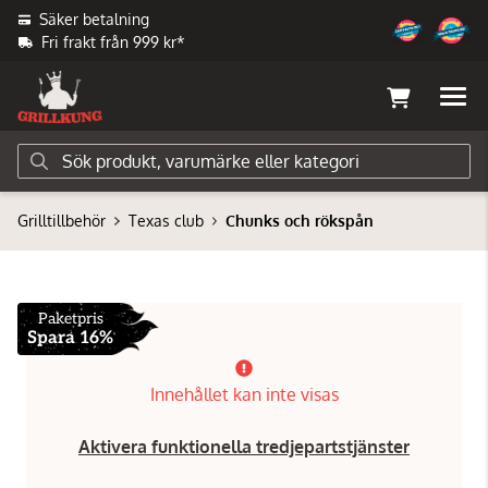
Säker betalning
Fri frakt från 999 kr*
Grilltillbehör
Texas club
Chunks och rökspån
Paketpris
Spara 16%
Innehållet kan inte visas
Aktivera funktionella tredjepartstjänster