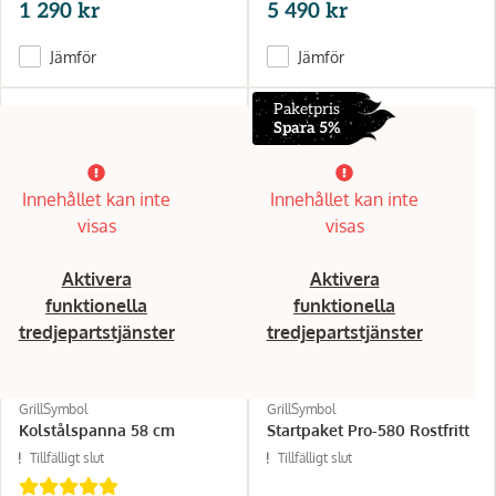
1 290 kr
5 490 kr
Jämför
Jämför
Paketpris
Spara 5%
Innehållet kan inte
Innehållet kan inte
visas
visas
Aktivera
Aktivera
funktionella
funktionella
tredjepartstjänster
tredjepartstjänster
GrillSymbol
GrillSymbol
Kolstålspanna 58 cm
Startpaket Pro-580 Rostfritt
Tillfälligt slut
Tillfälligt slut