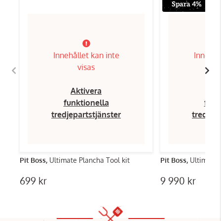
Spara 4%
Innehållet kan inte
Innehål
visas
Aktivera
Ak
funktionella
funk
tredjepartstjänster
tredjep
Pit Boss,
Ultimate Plancha Tool kit
Pit Boss,
Ultimate 
699 kr
9 990 kr