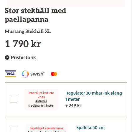
Stor stekhäll med
paellapanna
Mustang
Stekhäll XL
1 790 kr
Prishistorik
Regulator 30 mbar ink slang
Innehållet kan inte
visas
1 meter
Aktivera
+ 249 kr
tredjepartstjänster
Spatula 50 cm
Innehållet kan inte visas