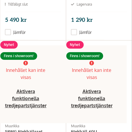
Tillfälligt slut
Lagervara
5 490 kr
1 290 kr
Jämför
Jämför
Nyhet
Nyhet
Finns i showroom!
Finns i showroom!
Innehållet kan inte
Innehållet kan inte
visas
visas
Aktivera
Aktivera
funktionella
funktionella
tredjepartstjänster
tredjepartstjänster
Muurikka
Muurikka
58WG Stekhällsset
Stekhäll 60LL