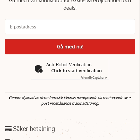
Gå med i vår kundklubb för exklusiva erbjudanden och
deals!
E-postadress
Gå med nu!
Anti-Robot Verification
Click to start verification
Friendly
Captcha ⇗
Genom ifyllnad av detta formulär lämnas medgivande till mottagande av e-
post innehållande marknadsföring.
Säker betalning