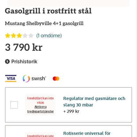
Gasolgrill i rostfritt stål
Mustang
Shelbyville 4+1 gasolgrill
(1 omdöme)
3 790 kr
Prishistorik
Regulator med gasmätare och
Innehållet kan inte
visas
slang 30 mbar
Aktivera
+ 299 kr
tredjepartstjänster
Rotisserie universal för
Innehållet kan inte