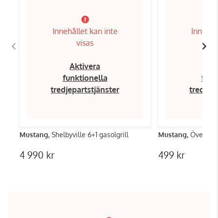
Innehållet kan inte
Innehål
visas
Aktivera
Ak
funktionella
funk
tredjepartstjänster
tredjep
Mustang,
Shelbyville 6+1 gasolgrill
Mustang,
Överdrag
4 990 kr
499 kr