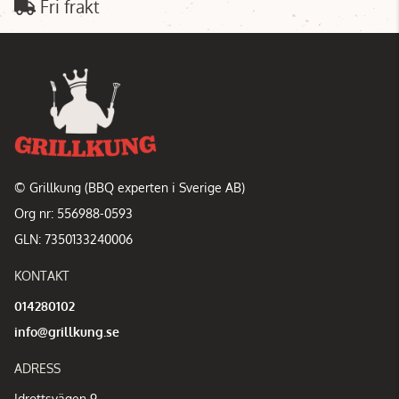
Fri frakt
© Grillkung (BBQ experten i Sverige AB)
Org nr: 556988-0593
GLN: 7350133240006
KONTAKT
014280102
info@grillkung.se
ADRESS
Idrottsvägen 9