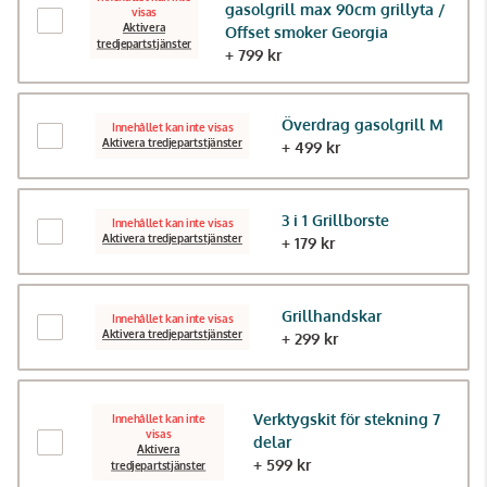
gasolgrill max 90cm grillyta /
visas
Aktivera
Offset smoker Georgia
tredjepartstjänster
+ 799 kr
Överdrag gasolgrill M
Innehållet kan inte visas
Aktivera tredjepartstjänster
+ 499 kr
3 i 1 Grillborste
Innehållet kan inte visas
Aktivera tredjepartstjänster
+ 179 kr
Grillhandskar
Innehållet kan inte visas
Aktivera tredjepartstjänster
+ 299 kr
Verktygskit för stekning 7
Innehållet kan inte
visas
delar
Aktivera
+ 599 kr
tredjepartstjänster