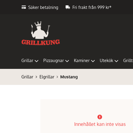
Säker betalning
Fri frakt från 999 kr*
Grillar
Pizzaugnar
Kaminer
Utekök
Grill
Grillar
Elgrillar
Mustang
Innehållet kan inte visas