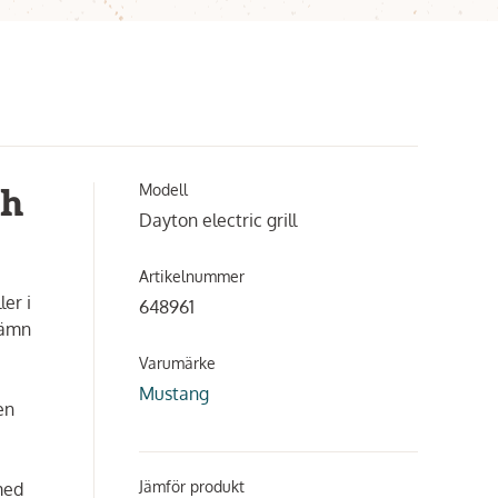
Modell
ch
Dayton electric grill
Artikelnummer
ler i
648961
jämn
Varumärke
Mustang
en
Jämför produkt
med