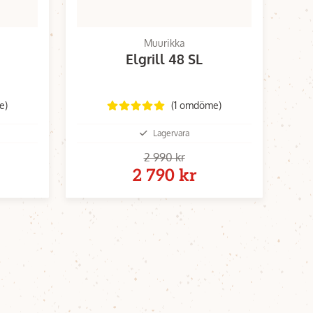
Muurikka
Elgrill 48 SL
e)
(1 omdöme)
Lagervara
2 990 kr
2 790 kr