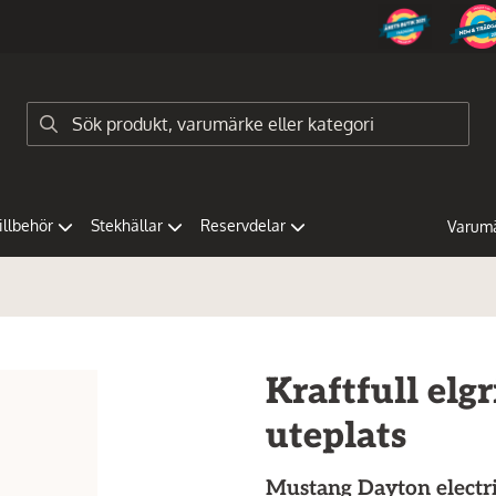
tillbehör
Stekhällar
Reservdelar
Varum
Kraftfull elgr
uteplats
Mustang
Dayton electri