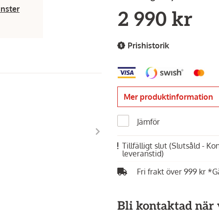
änster
2 990 kr
Prishistorik
Mer produktinformation
Jämför
Tillfälligt slut
(Slutsåld - K
leveranstid)
Fri frakt över 999 kr *G
Bli kontaktad när v