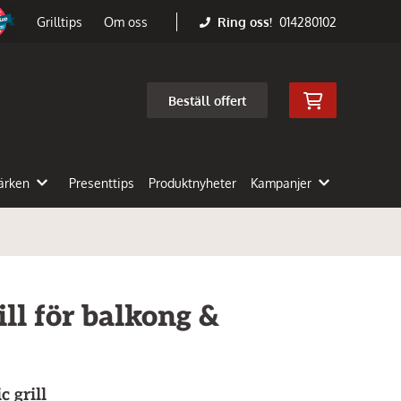
Ring oss!
014280102
Grilltips
Om oss
Beställ offert
ärken
Presenttips
Produktnyheter
Kampanjer
ill för balkong &
c grill