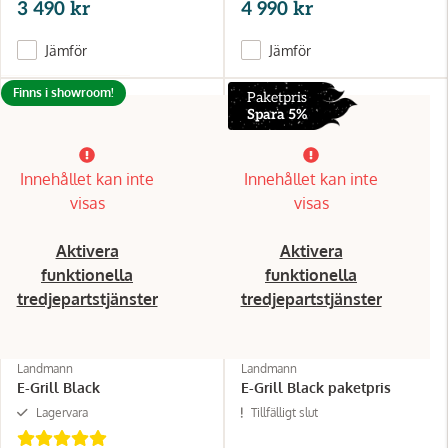
3 490 kr
4 990 kr
Jämför
Jämför
Finns i showroom!
Paketpris
Spara 5%
Innehållet kan inte
Innehållet kan inte
visas
visas
Aktivera
Aktivera
funktionella
funktionella
tredjepartstjänster
tredjepartstjänster
Landmann
Landmann
E-Grill Black
E-Grill Black paketpris
Lagervara
Tillfälligt slut