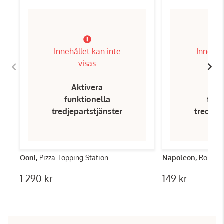
Innehållet kan inte
Innehål
visas
Aktivera
Ak
funktionella
funk
tredjepartstjänster
tredjep
Ooni,
Pizza Topping Station
Napoleon,
Rökspå
1 290 kr
149 kr