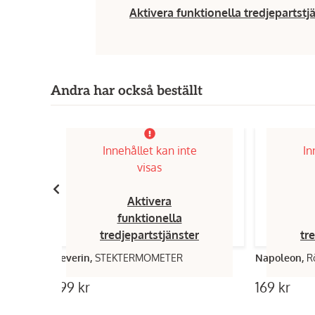
Aktivera funktionella tredjepartstj
Andra har också beställt
Innehållet kan inte
In
visas
Aktivera
funktionella
tredjepartstjänster
tr
Severin,
STEKTERMOMETER
Napoleon,
R
199 kr
169 kr