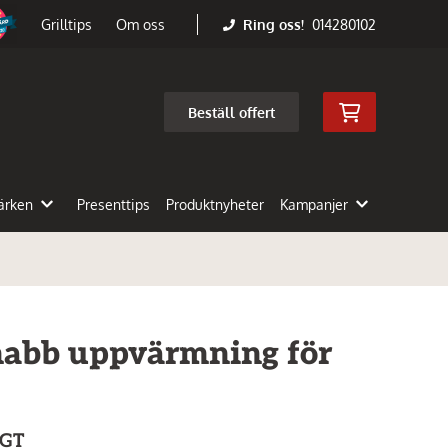
Ring oss!
014280102
Grilltips
Om oss
Beställ offert
ärken
Presenttips
Produktnyheter
Kampanjer
snabb uppvärmning för
 GT