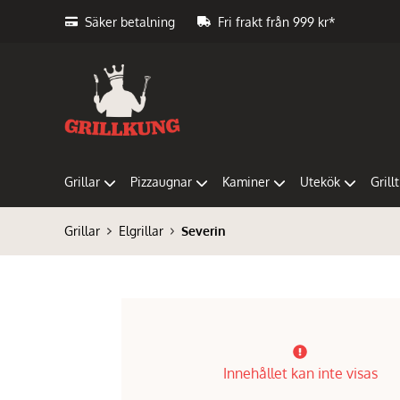
Säker betalning
Fri frakt från 999 kr*
Grillar
Pizzaugnar
Kaminer
Utekök
Grill
Grillar
Elgrillar
Severin
Innehållet kan inte visas