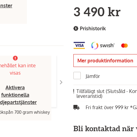
änster
3 490 kr
Prishistorik
Mer produktinformation
nehållet kan inte
visas
Jämför
Aktivera
Tillfälligt slut
(Slutsåld - K
funktionella
leveranstid)
edjepartstjänster
Fri frakt över 999 kr *G
ökspån 700 gram whiskey
Bli kontaktad när v