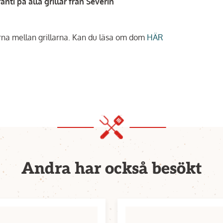
anti på alla grillar från Severin
erna mellan grillarna. Kan du läsa om dom
HÄR
Andra har också besökt