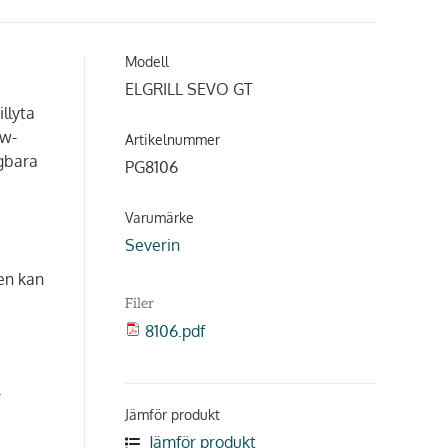
Modell
ELGRILL SEVO GT
illyta
ow-
Artikelnummer
agbara
PG8106
Varumärke
Severin
yen kan
Filer
8106.pdf
r
Jämför produkt
Jämför produkt