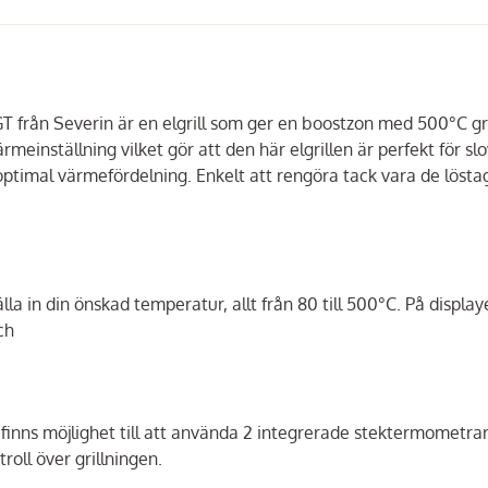
O GT från Severin är en elgrill som ger en boostzon med 500°C gr
einställning vilket gör att den här elgrillen är perfekt för sl
 optimal värmefördelning. Enkelt att rengöra tack vara de löst
la in din önskad temperatur, allt från 80 till 500°C. På displa
ch
 finns möjlighet till att använda 2 integrerade stektermometra
roll över grillningen.