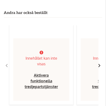
Andra har också beställt
Innehållet kan inte
Innehål
visas
Aktivera
Ak
funktionella
funk
tredjepartstjänster
tredjep