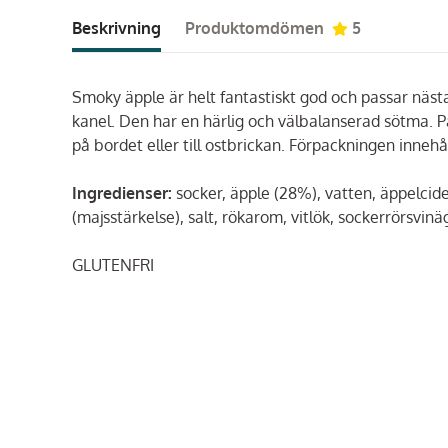
Beskrivning
Produktomdömen
5
Smoky äpple är helt fantastiskt god och passar nästan
kanel. Den har en härlig och välbalanserad sötma. Pa
på bordet eller till ostbrickan. Förpackningen inneh
Ingredienser:
socker, äpple (28%), vatten, äppelcide
(majsstärkelse), salt, rökarom, vitlök, sockerrörsvin
GLUTENFRI