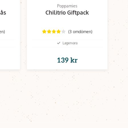
Poppamies
sås
Chilitrio Giftpack
en)
(3 omdömen)
Lagervara
139 kr