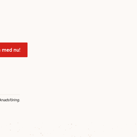
 med nu!
knadsföring.