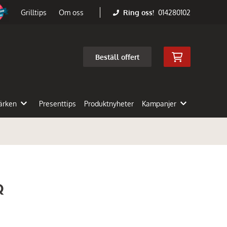
Ring oss!
014280102
Grilltips
Om oss
Beställ offert
ärken
Presenttips
Produktnyheter
Kampanjer
Q