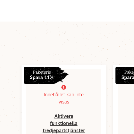
Paketpris
Pake
Spara 11%
Spar
Innehållet kan inte
visas
Aktivera
funktionella
tredjepartstjänster