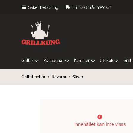
Säker betalning
Fri frakt från 999 kr*
Grillar
Pizzaugnar
Kaminer
Utekök
Grill
Grilltillbehör
Råvaror
Såser
Innehållet kan inte visas