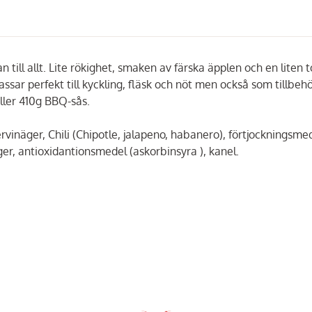
 till allt. Lite rökighet, smaken av färska äpplen och en liten 
ssar perfekt till kyckling, fläsk och nöt men också som tillbeh
åller 410g BBQ-sås.
rvinäger, Chili (Chipotle, jalapeno, habanero), förtjockningsme
äger, antioxidantionsmedel (askorbinsyra ), kanel.