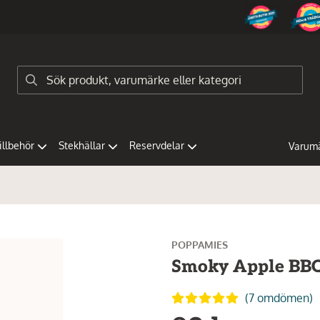
tillbehör
Stekhällar
Reservdelar
Varum
POPPAMIES
Smoky Apple BB
(7 omdömen)