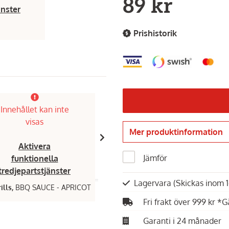
89 kr
änster
Prishistorik
Innehållet kan inte
Innehållet kan inte
visas
visas
Mer produktinformation
Aktivera
Aktivera
Jämför
funktionella
funktionella
tredjepartstjänster
tredjepartstjänster
Lagervara
(Skickas inom 
ills,
BBQ SAUCE - APRICOT
Poppamies,
Cherry Cola BBQ-sås
Fri frakt över 999 kr *G
79 kr
Garanti i 24 månader