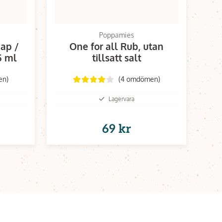
Poppamies
ap /
One for all Rub, utan
5 ml
tillsatt salt
en)
(4 omdömen)
Lagervara
69 kr