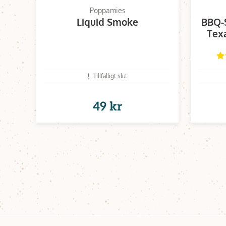
Poppamies
Liquid Smoke
BBQ-S
Texa
Tillfälligt slut
49 kr