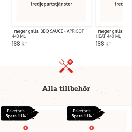
tredjepartstjänster
tredjep
Traeger grills,
BBQ SAUCE - APRICOT
Traeger grills,
BBQ
440 ML
HEAT 440 ML
188 kr
188 kr
Alla tillbehör
Paketpris
Paketpris
Spara 11%
Spara 11%