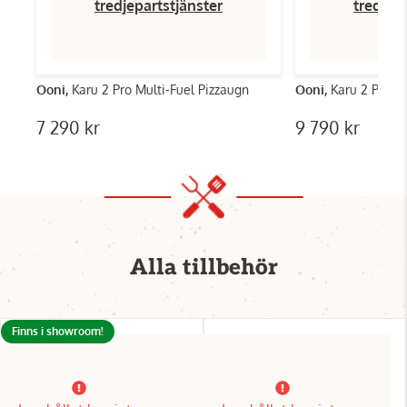
tredjepartstjänster
tredjep
Ooni,
Karu 2 Pro Multi-Fuel Pizzaugn
Ooni,
Karu 2 Pro S
7 290 kr
9 790 kr
Alla tillbehör
Finns i showroom!