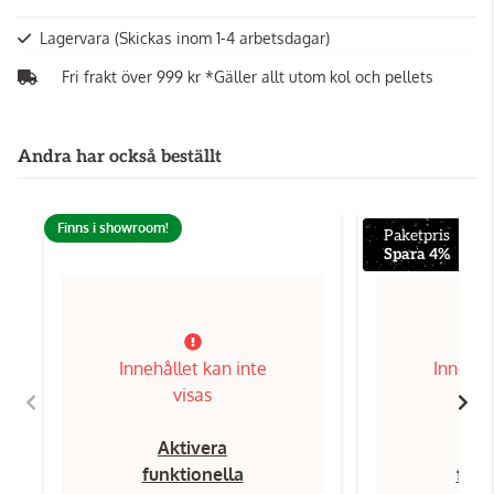
Lagervara
(Skickas inom 1-4 arbetsdagar)
Fri frakt över 999 kr *Gäller allt utom kol och pellets
Andra har också beställt
Finns i showroom!
Paketpris
Spara 4%
Innehållet kan inte
Innehål
visas
Aktivera
Ak
funktionella
funk