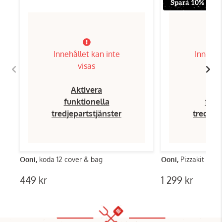
Spara 10%
Innehållet kan inte
Innehål
visas
Aktivera
Ak
funktionella
funk
tredjepartstjänster
tredjep
Ooni,
koda 12 cover & bag
Ooni,
Pizzakit 16 
449 kr
1 299 kr