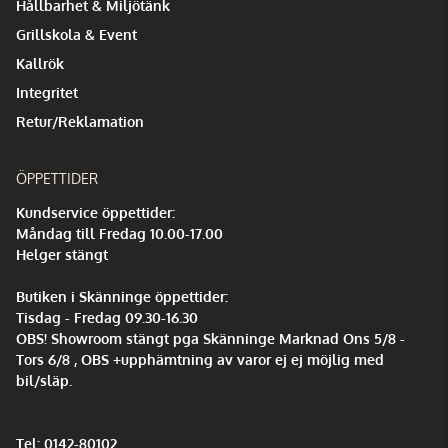
Hållbarhet & Miljötänk
Grillskola & Event
Kallrök
Integritet
Retur/Reklamation
ÖPPETTIDER
Kundservice öppettider:
Måndag till Fredag 10.00-17.00
Helger stängt
Butiken i Skänninge öppettider:
Tisdag - Fredag 09.30-16.30
OBS! Showroom stängt pga Skänninge Marknad Ons 5/8 -
Tors 6/8 , OBS +upphämtning av varor ej ej möjlig med
bil/släp.
Tel: 0142-80102