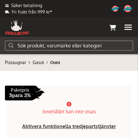
Säker betalning
Fri frakt från 999 kr*
Pizzaugnar
Gasol
Ooni
Paketpris
Spara 3%
Innehållet kan inte visas
Aktivera funktionella tredjepartstjänster