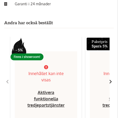
Garanti i 24 månader
Andra har också beställt
Paketpris
Spara 5%
- 5%
Finns i showroom!
Innehållet kan inte
Innehål
visas
Aktivera
Ak
funktionella
funk
tredjepartstjänster
tredjep