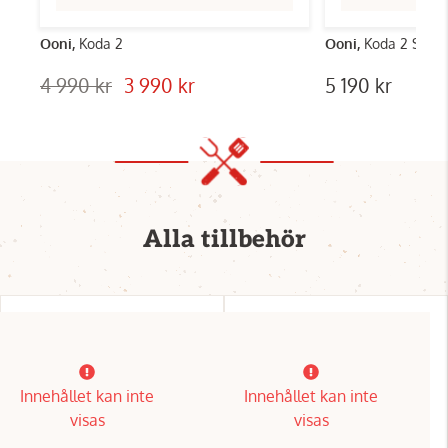
Ooni,
Koda 2
Ooni,
Koda 2 Start
4 990 kr
3 990 kr
5 190 kr
Alla tillbehör
Innehållet kan inte
Innehållet kan inte
visas
visas