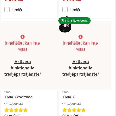
Jämför
Jämför
Finns i showroom!
- 5%
Innehållet kan inte
Innehållet kan inte
visas
visas
Aktivera
Aktivera
funktionella
funktionella
tredjepartstjänster
tredjepartstjänster
Ooni
Ooni
Koda 2 överdrag
Koda 2
Lagervara
Lagervara
(1 omdöme)
(10 omdömen)