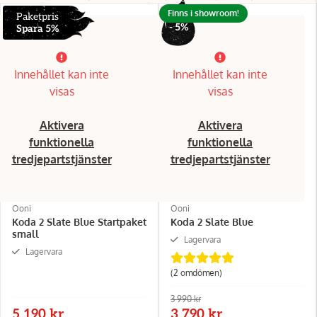
Finns i showroom!
Paketpris
- 5%
Spara 5%
Innehållet kan inte
Innehållet kan inte
visas
visas
Aktivera
Aktivera
funktionella
funktionella
tredjepartstjänster
tredjepartstjänster
Ooni
Ooni
Koda 2 Slate Blue Startpaket
Koda 2 Slate Blue
small
Lagervara
Lagervara
(2 omdömen)
3 990 kr
5 190 kr
3 790 kr