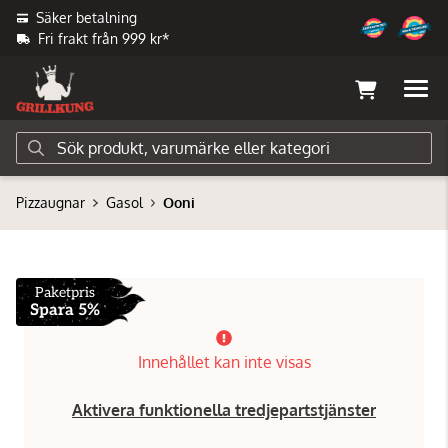
Säker betalning
Fri frakt från 999 kr*
Pizzaugnar
Gasol
Ooni
Paketpris
Spara 5%
Innehållet kan inte visas
Aktivera funktionella tredjepartstjänster