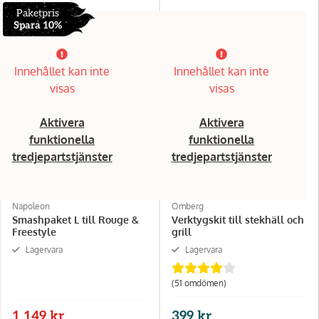
Paketpris
Spara 10%
Innehållet kan inte
Innehållet kan inte
visas
visas
Aktivera
Aktivera
funktionella
funktionella
tredjepartstjänster
tredjepartstjänster
Napoleon
Omberg
Smashpaket L till Rouge &
Verktygskit till stekhäll och
Freestyle
grill
Lagervara
Lagervara
(51 omdömen)
1 149 kr
399 kr