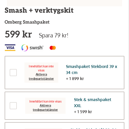
Smash + verktygskit
Omberg
Smashpaket
599 kr
Spara 79 kr!
Smashpaket Stekbord 39 x
Innehållet kan inte
visas
34 cm
Aktivera
+ 1 899 kr
tredjepartstjänster
Stek & smashpaket
Innehållet kan inte visas
XXL
Aktivera
tredjepartstjänster
+ 1 599 kr