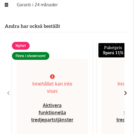
Garanti i 24 månader
Andra har också beställt
Nyhet
Paketpris
Spara 11%
Finns i showroom!
Innehållet kan inte
Innehål
visas
Aktivera
Ak
funktionella
funk
tredjepartstjänster
tredjep