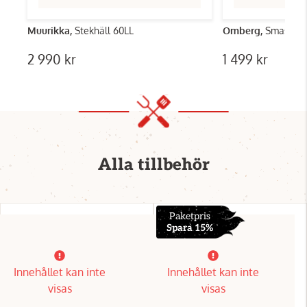
Muurikka,
Stekhäll 60LL
Omberg,
Smashpak
2 990 kr
1 499 kr
Alla tillbehör
Paketpris
Spara 15%
Innehållet kan inte
Innehållet kan inte
visas
visas