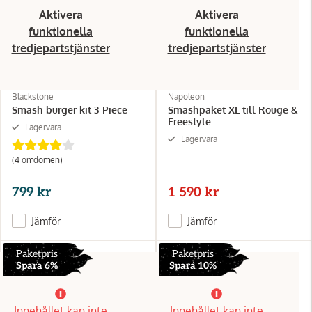
Aktivera
Aktivera
funktionella
funktionella
tredjepartstjänster
tredjepartstjänster
Blackstone
Napoleon
Smash burger kit 3-Piece
Smashpaket XL till Rouge &
Freestyle
Lagervara
Lagervara
(4 omdömen)
799 kr
1 590 kr
Jämför
Jämför
Paketpris
Paketpris
Spara 6%
Spara 10%
Innehållet kan inte
Innehållet kan inte