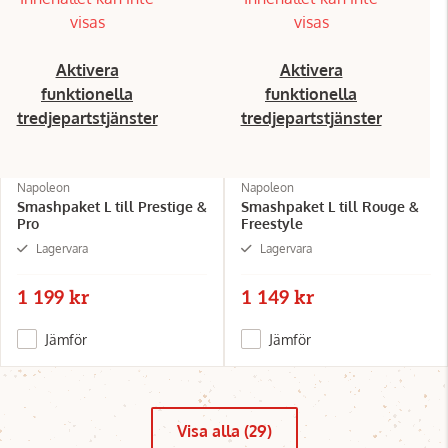
visas
visas
Aktivera
Aktivera
funktionella
funktionella
tredjepartstjänster
tredjepartstjänster
Napoleon
Napoleon
Smashpaket L till Prestige &
Smashpaket L till Rouge &
Pro
Freestyle
Lagervara
Lagervara
1 199 kr
1 149 kr
Jämför
Jämför
Visa alla (29)