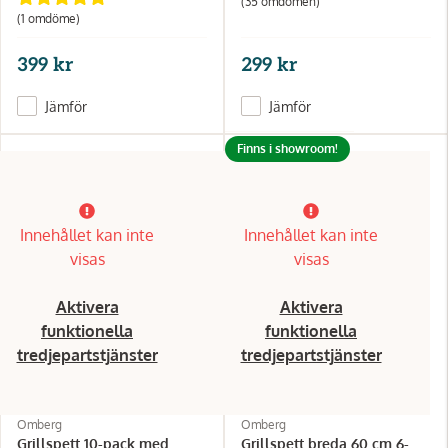
(35 omdömen)
(1 omdöme)
399 kr
299 kr
Jämför
Jämför
Finns i showroom!
Innehållet kan inte
Innehållet kan inte
visas
visas
Aktivera
Aktivera
funktionella
funktionella
tredjepartstjänster
tredjepartstjänster
Omberg
Omberg
Grillspett 10-pack med
Grillspett breda 60 cm 6-