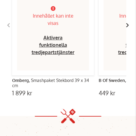
Innehållet kan inte
Innehål
visas
Aktivera
Ak
funktionella
funk
tredjepartstjänster
tredjep
Omberg,
Smashpaket Stekbord 39 x 34
B Of Sweden,
Smas
cm
1 899 kr
449 kr