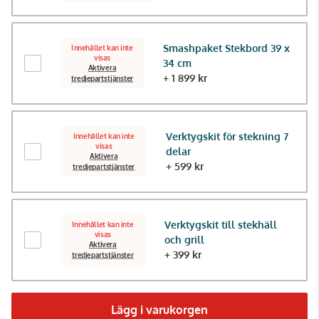
Smashpaket Stekbord 39 x
Innehållet kan inte
visas
34 cm
Aktivera
+ 1 899 kr
tredjepartstjänster
Verktygskit för stekning 7
Innehållet kan inte
visas
delar
Aktivera
+ 599 kr
tredjepartstjänster
Verktygskit till stekhäll
Innehållet kan inte
visas
och grill
Aktivera
+ 399 kr
tredjepartstjänster
Lägg i varukorgen