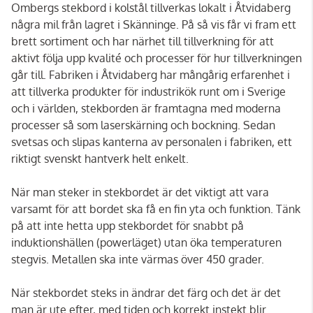
Ombergs stekbord i kolstål tillverkas lokalt i Åtvidaberg
några mil från lagret i Skänninge. På så vis får vi fram ett
brett sortiment och har närhet till tillverkning för att
aktivt följa upp kvalité och processer för hur tillverkningen
går till. Fabriken i Åtvidaberg har mångårig erfarenhet i
att tillverka produkter för industrikök runt om i Sverige
och i världen, stekborden är framtagna med moderna
processer så som laserskärning och bockning. Sedan
svetsas och slipas kanterna av personalen i fabriken, ett
riktigt svenskt hantverk helt enkelt.
När man steker in stekbordet är det viktigt att vara
varsamt för att bordet ska få en fin yta och funktion. Tänk
på att inte hetta upp stekbordet för snabbt på
induktionshällen (powerläget) utan öka temperaturen
stegvis. Metallen ska inte värmas över 450 grader.
När stekbordet steks in ändrar det färg och det är det
man är ute efter, med tiden och korrekt instekt blir