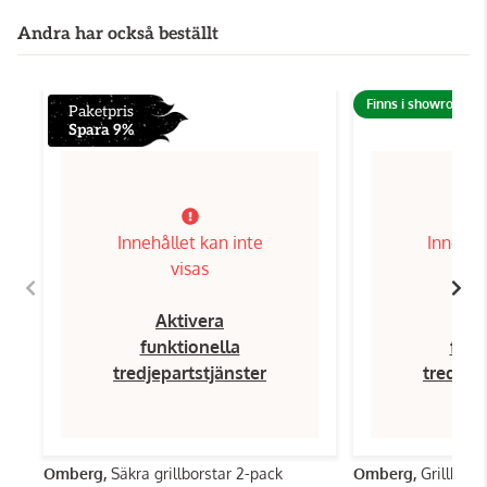
Andra har också beställt
Finns i showroom!
Paketpris
Spara 9%
Innehållet kan inte
Innehål
visas
Aktivera
Ak
funktionella
funk
tredjepartstjänster
tredjep
Omberg,
Säkra grillborstar 2-pack
Omberg,
Grillbors