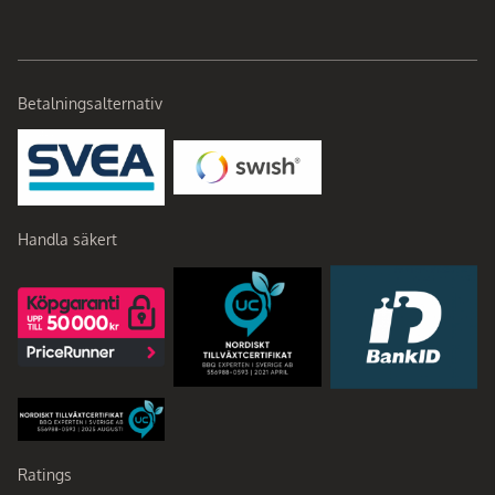
Betalningsalternativ
Handla säkert
Ratings