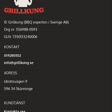
© Grillkung (BBQ experten i Sverige AB)
Org nr: 556988-0593
GLN: 7350133240006
KONTAKT
014280102
info@grillkung.se
ADRESS
Idrottsvägen 9
596 34 Skänninge
KUNDTJÄNST
Kontakta oss