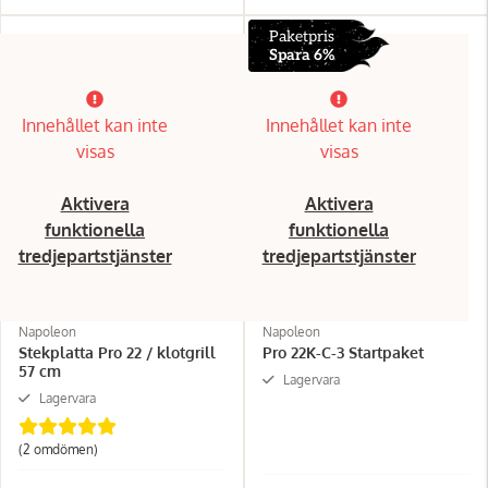
Paketpris
Spara 6%
Innehållet kan inte
Innehållet kan inte
visas
visas
Aktivera
Aktivera
funktionella
funktionella
tredjepartstjänster
tredjepartstjänster
Napoleon
Napoleon
Stekplatta Pro 22 / klotgrill
Pro 22K-C-3 Startpaket
57 cm
Lagervara
Lagervara
(2 omdömen)