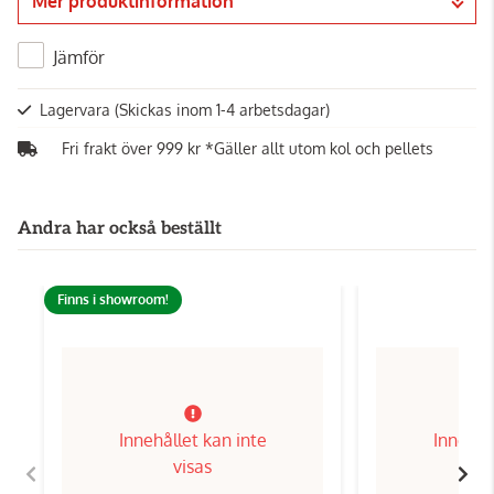
Mer produktinformation
Gå till kassan
Jämför
Lagervara
(Skickas inom 1-4 arbetsdagar)
Fri frakt över 999 kr *Gäller allt utom kol och pellets
Andra har också beställt
Finns i showroom!
Innehållet kan inte
Innehål
visas