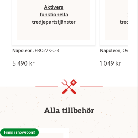
Aktivera
Ak
funktionella
funk
tredjepartstjänster
tredjep
Napoleon,
PRO22K-C-3
Napoleon,
Överdr
5 490 kr
1 049 kr
Alla tillbehör
Finns i showroom!