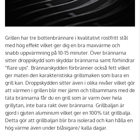
Grillen har tre bottenbrännare i kvalitativt rostfritt stål
med hög effekt vilket ger dig en bra maxvärme och
snabb uppvärmning på 10-15 minuter. Över brännarna
sitter droppskydd som skyddar brännarna samt förhindrar
"flare ups". Brännarskydden förbränner också fett vilket
ger maten den karakteristiska grillsmaken som bara en
grill kan. Droppskydden sitter även i olika nivåer vilket gör
att värmen i grillen blir mer jämn och tillsammans med de
täta brännarna får du en grill som är varm över hela
grillytan, inte bara rakt över brännarna. Grillbaljan är
gjord i gjuten aluminium vilket ger en 100% tät grillbalja.
Detta gör att grillbaljan blir bra isolerad och kan hålla en
hög värme även under blåsigare/ kalla dagar.