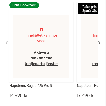
Finns i showroom!
Paketpris
Spara 3%
Innehållet kan inte
Innehål
visas
Aktivera
Ak
funktionella
funk
tredjepartstjänster
tredjep
Napoleon,
Rogue 425 Pro S
Napoleon,
Rogue 4
14 990 kr
17 490 kr