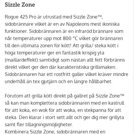
Sizzle Zone
Rogue 425 Pro är utrustad med Sizzle Zone™,
sidobrännare vilket är en av Napoleons mest ikoniska
funktioner. Sidobrännaren är en infraröd brännare som
når temperaturer upp mot 800 °C vilket gör brännaren
till den ultimata zonen för kött! Att grilla/ steka kött i
höga temperaturer ger en fantastik krispig yta
(maillardeffekt) samtidigt som nästan allt fett förbränns
direkt vilket ger den där karakteristiska grillsmaken.
Sidobrännaren har ett rostfritt galler vilket kräver mindre
underhåll än tex gjutjärn och en längre hållbarhet.
Förutom att grilla kött direkt på gallret på Sizzle Zone™
så kan man komplettera sidobrännaren med en kastrull
för att koka, en wok för att woka, en stekpanna för att
steka. Den klarar i stort sett allt och ger dig mer grillyta
samt fler tillagningsmöjligheter.
Kombinera Sizzle Zone, sidobrännaren med en