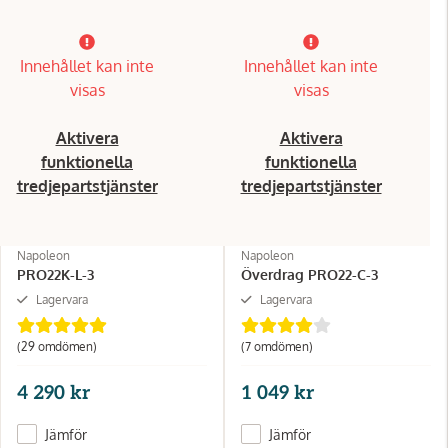
Innehållet kan inte
Innehållet kan inte
visas
visas
Aktivera
Aktivera
funktionella
funktionella
tredjepartstjänster
tredjepartstjänster
Napoleon
Napoleon
PRO22K-L-3
Överdrag PRO22-C-3
Lagervara
Lagervara
(29 omdömen)
(7 omdömen)
4 290 kr
1 049 kr
Jämför
Jämför