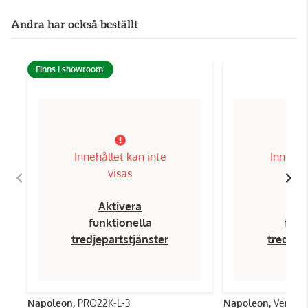
Andra har också beställt
Finns i showroom!
Innehållet kan inte
Innehål
visas
Aktivera
Ak
funktionella
funk
tredjepartstjänster
tredjep
Napoleon,
PRO22K-L-3
Napoleon,
Verktyg