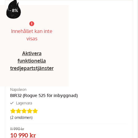
- 8%
Innehållet kan inte
visas
Aktivera
funktionella
tredjepartstjänster
Napoleon
BIR32 (Rogue 525 för inbyggnad)
Lagervara
(2 omdömen)
11 990 kr
10 990 kr