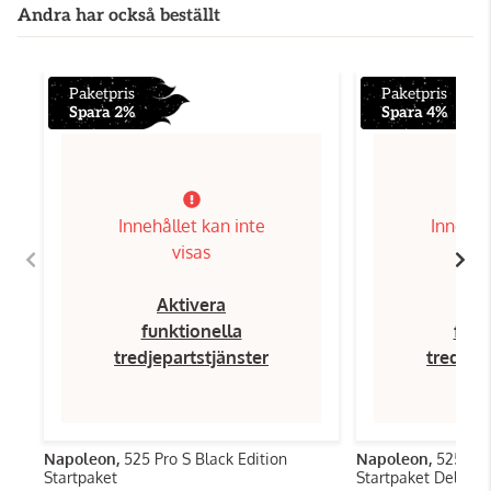
Andra har också beställt
Paketpris
Paketpris
Spara 2%
Spara 4%
Innehållet kan inte
Innehål
visas
Aktivera
Ak
funktionella
funk
tredjepartstjänster
tredjep
Napoleon,
525 Pro S Black Edition
Napoleon,
525 Pro
Startpaket
Startpaket Deluxe