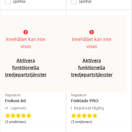
Jämför
Jämför
Innehållet kan inte
Innehållet kan inte
visas
visas
Aktivera
Aktivera
funktionella
funktionella
tredjepartstjänster
tredjepartstjänster
Napoleon
Napoleon
Frukost-kit
Förkläde PRO
Lagervara
Begränsad tillgång
(3 omdömen)
(3 omdömen)