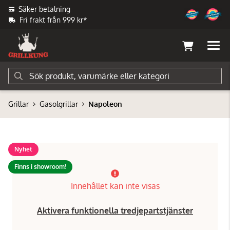
Säker betalning
Fri frakt från 999 kr*
Grillar
Gasolgrillar
Napoleon
Nyhet
Finns i showroom!
Innehållet kan inte visas
Aktivera funktionella tredjepartstjänster