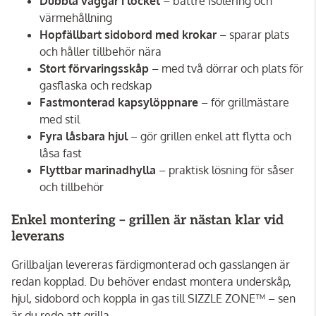
Dubbla väggar i locket
– bättre isolering och
värmehållning
Hopfällbart sidobord med krokar
– sparar plats
och håller tillbehör nära
Stort förvaringsskåp
– med två dörrar och plats för
gasflaska och redskap
Fastmonterad kapsylöppnare
– för grillmästare
med stil
Fyra låsbara hjul
– gör grillen enkel att flytta och
låsa fast
Flyttbar marinadhylla
– praktisk lösning för såser
och tillbehör
Enkel montering – grillen är nästan klar vid
leverans
Grillbaljan levereras färdigmonterad och gasslangen är
redan kopplad. Du behöver endast montera underskåp,
hjul, sidobord och koppla in gas till SIZZLE ZONE™ – sen
är du redo att grilla.