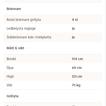
Brännare
Antal brännare grillyta
4 st
Ledbelysta reglage
Ja
Sidobrännare kok-/stekplatta
Ja
Mått & vikt
Bredd
154 cm
Djup
64 cm
Höjd
123 cm
Vikt
75 kg
Grillyta