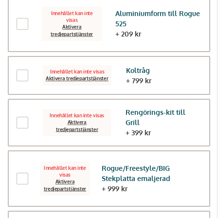
Aluminiumform till Rogue
Innehållet kan inte
visas
525
Aktivera
+ 209 kr
tredjepartstjänster
Koltråg
Innehållet kan inte visas
Aktivera tredjepartstjänster
+ 799 kr
Rengörings-kit till
Innehållet kan inte visas
Grill
Aktivera
tredjepartstjänster
+ 399 kr
Rogue/Freestyle/BIG
Innehållet kan inte
visas
Stekplatta emaljerad
Aktivera
+ 999 kr
tredjepartstjänster