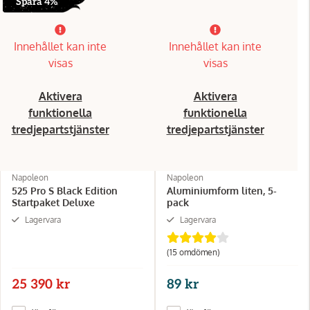
Spara 4%
Innehållet kan inte
Innehållet kan inte
visas
visas
Aktivera
Aktivera
funktionella
funktionella
tredjepartstjänster
tredjepartstjänster
Napoleon
Napoleon
525 Pro S Black Edition
Aluminiumform liten, 5-
Startpaket Deluxe
pack
Lagervara
Lagervara
(15 omdömen)
25 390 kr
89 kr