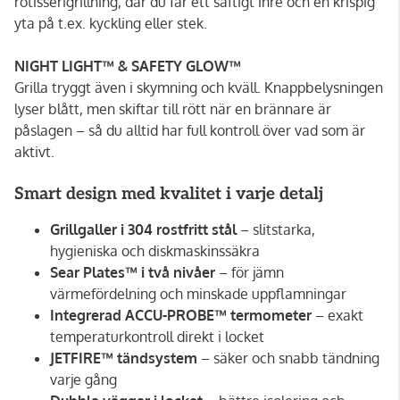
rotisserigrillning, där du får ett saftigt inre och en krispig
yta på t.ex. kyckling eller stek.
NIGHT LIGHT™ & SAFETY GLOW™
Grilla tryggt även i skymning och kväll. Knappbelysningen
lyser blått, men skiftar till rött när en brännare är
påslagen – så du alltid har full kontroll över vad som är
aktivt.
Smart design med kvalitet i varje detalj
Grillgaller i 304 rostfritt stål
– slitstarka,
hygieniska och diskmaskinssäkra
Sear Plates™ i två nivåer
– för jämn
värmefördelning och minskade uppflamningar
Integrerad ACCU-PROBE™ termometer
– exakt
temperaturkontroll direkt i locket
JETFIRE™ tändsystem
– säker och snabb tändning
varje gång