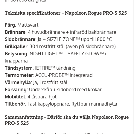
Tekniska specifikationer – Napoleon Rogue PRO-S 525
Färg
: Mattsvart
Brännare
: 4 huvudbrännare + infraröd bakbrännare
Sidobrännare
: Ja – SIZZLE ZONE™ upp till 800 °C
Grillgaller
: 304 rostfritt stål (även på sidobrännare)
Belysning
: NIGHT LIGHT™ + SAFETY GLOW™ i
knapparna
Tändsystem
: JETFIRE™ tändning
Termometer
: ACCU-PROBE™ integrerad
Värmehylla
: Ja, i rostfritt stål
Förvaring
: Underskåp + sidobord med krokar
Mobilitet
: 4 låsbara hjul
Tillbehör
: Fast kapsylöppnare, flyttbar marinadhylla
Sammanfattning – Därför ska du välja Napoleon Rogue
PRO-S 525