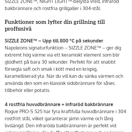
SIZZLE ZONE™, NIGHT LIGHT™-belysta vred, infraröd
bakbrännare och rostfria grillgaller i 304-stål.
Funktioner som lyfter din grillning till
proffsnivå
SIZZLE ZONE™ – Upp till 800 °C på sekunder
Napoleons signaturfunktion – SIZZLE ZONE™ – ger dig
extremt hög värme via ett keramiskt element som blir
glödhett på bara 30 sekunder. Perfekt för att snabbt
försegla saft och smak i kött med en krispig,
karamelliserad yta. När du vill kan du sänka värmen och
använda den som en klassisk sidobrännare för såser,
tillbehör eller potatis.
4 rostfria huvudbrännare + infraröd bakbrännare
Rogue PRO-S 525 har fyra kraftfulla huvudbrännare i 304
rostfritt stål, vilket garanterar jämn värme och lång
livslängd. Den infraröda bakbrännaren är perfekt vid