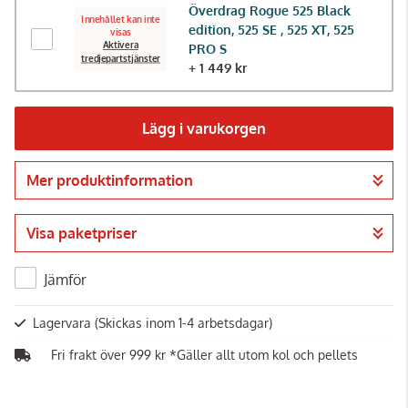
Överdrag Rogue 525 Black
Innehållet kan inte
edition, 525 SE , 525 XT, 525
visas
Aktivera
PRO S
tredjepartstjänster
+ 1 449 kr
Lägg i varukorgen
Mer produktinformation
Gå till kassan
Visa paketpriser
Jämför
Lagervara
(Skickas inom 1-4 arbetsdagar)
Fri frakt över 999 kr *Gäller allt utom kol och pellets