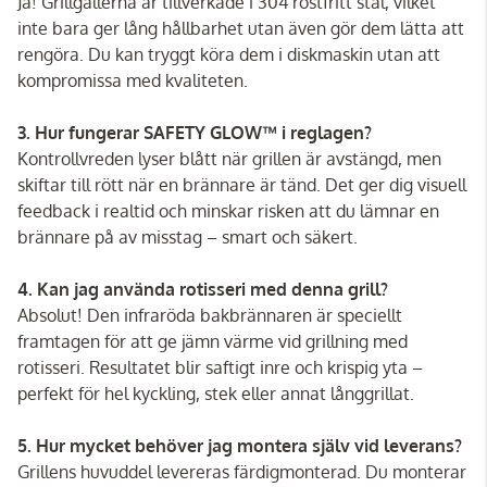
Ja! Grillgallerna är tillverkade i 304 rostfritt stål, vilket
inte bara ger lång hållbarhet utan även gör dem lätta att
rengöra. Du kan tryggt köra dem i diskmaskin utan att
kompromissa med kvaliteten.
3. Hur fungerar SAFETY GLOW™ i reglagen?
Kontrollvreden lyser blått när grillen är avstängd, men
skiftar till rött när en brännare är tänd. Det ger dig visuell
feedback i realtid och minskar risken att du lämnar en
brännare på av misstag – smart och säkert.
4. Kan jag använda rotisseri med denna grill?
Absolut! Den infraröda bakbrännaren är speciellt
framtagen för att ge jämn värme vid grillning med
rotisseri. Resultatet blir saftigt inre och krispig yta –
perfekt för hel kyckling, stek eller annat långgrillat.
5. Hur mycket behöver jag montera själv vid leverans?
Grillens huvuddel levereras färdigmonterad. Du monterar