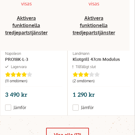
visas
visas
Aktivera
Aktivera
funktionella
funktionella
tredjepartstjänster
tredjepartstjänster
Napoleon
Landmann
PRO18K-L-3
Klotgrill 47cm Modulus
Lagervara
Tillfälligt slut
(11 omdömen)
(2 omdömen)
3 490 kr
1 290 kr
Jämför
Jämför