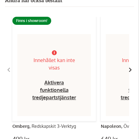
Andra har också beställt
Finns i showroom!
Innehållet kan inte
Innehål
visas
Aktivera
Ak
funktionella
funk
tredjepartstjänster
tredjep
Omberg,
Redskapskit 3-Verktyg
Napoleon,
Överdr
499 kr
649 kr