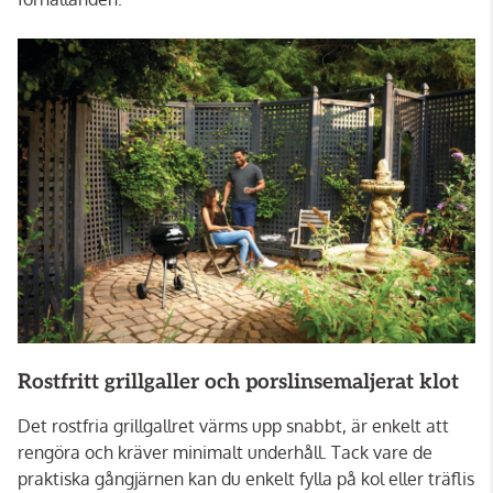
Rostfritt grillgaller och porslinsemaljerat klot
Det rostfria grillgallret värms upp snabbt, är enkelt att
rengöra och kräver minimalt underhåll. Tack vare de
praktiska gångjärnen kan du enkelt fylla på kol eller träflis