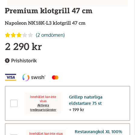
Premium klotgrill 47 cm
Napoleon
NK18K-L3 klotgrill 47 cm
(2 omdömen)
2 290 kr
Prishistorik
Grillep naturliga
Innehållet kan inte
visas
eldstartare 75 st
Aktivera
+ 199 kr
tredjepartstjänster
Restaurangkol XL 100%
Innehållet kan inte visas