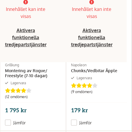
Innehållet kan inte
Innehållet kan inte
visas
visas
Aktivera
Aktivera
funktionella
funktionella
tredjepartstjänster
tredjepartstjänster
Grillkung
Napoleon
Montering av Rogue/
Chunks/Vedbitar Ãpple
Freestyle (7-10 dagar)
Lagervara
Lagervara
(9 omdömen)
(12 omdömen)
1 795 kr
179 kr
Jämför
Jämför