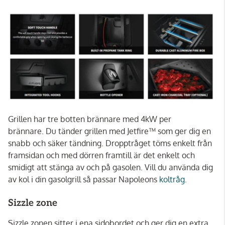
Grillen har tre botten brännare med 4kW per
brännare. Du tänder grillen med Jetfire™ som ger dig en
snabb och säker tändning. Dropptråget töms enkelt från
framsidan och med dörren framtill är det enkelt och
smidigt att stänga av och på gasolen. Vill du använda dig
av kol i din gasolgrill så passar Napoleons
koltråg
.
Sizzle zone
Sizzle zonen sitter i ena sidobordet och ger dig en extra