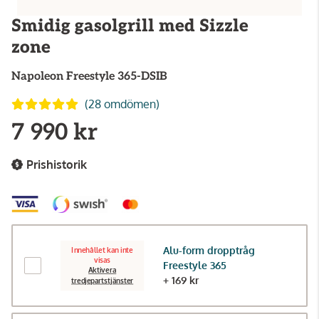
Smidig gasolgrill med Sizzle
zone
Napoleon
Freestyle 365-DSIB
(28 omdömen)
7 990 kr
Prishistorik
Alu-form dropptråg
Innehållet kan inte
visas
Freestyle 365
Aktivera
+ 169 kr
tredjepartstjänster