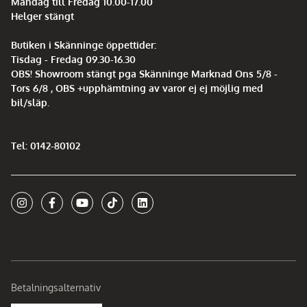
Måndag till Fredag 10.00-17.00
Helger stängt
Butiken i Skänninge öppettider:
Tisdag - Fredag 09.30-16.30
OBS! Showroom stängt pga Skänninge Marknad Ons 5/8 -
Tors 6/8 , OBS +upphämtning av varor ej ej möjlig med
bil/släp.
Tel: 0142-80102
Betalningsalternativ