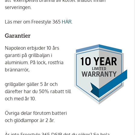
serveringen.
Läs mer om Freestyle 365
HÄR.
Garantier
Napoleon erbjuder 10 års
garanti på grillbaljan i
aluminium. På lock, rostfria
brännarrör,
grillgaller gäller 5 år och
därefter har du 50% rabatt till
och med år 10.
Övriga delar förutom batteri
och glödlampor är 2 år.
Är inte Freestyle 365-DSIB det du söker? Se hela