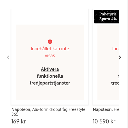
Paketpris
Spara 4%
Innehållet kan inte
Innehål
visas
Aktivera
Ak
funktionella
funk
tredjepartstjänster
tredjep
Napoleon,
Alu-form dropptråg Freestyle
Napoleon,
Freesty
365
169 kr
10 590 kr