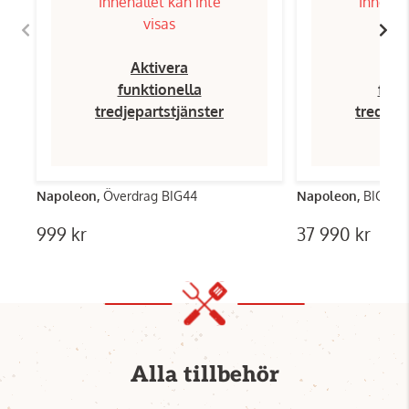
Innehållet kan inte
Innehål
visas
Aktivera
Ak
funktionella
funk
tredjepartstjänster
tredjep
Napoleon,
Överdrag BIG44
Napoleon,
BIG44
999 kr
37 990 kr
Alla tillbehör