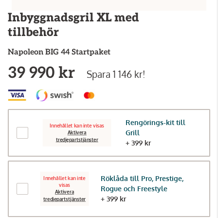
Inbyggnadsgril XL med
tillbehör
Napoleon
BIG 44 Startpaket
39 990 kr
Spara 1 146 kr!
Rengörings-kit till
Innehållet kan inte visas
Grill
Aktivera
tredjepartstjänster
+ 399 kr
Röklåda till Pro, Prestige,
Innehållet kan inte
visas
Rogue och Freestyle
Aktivera
+ 399 kr
tredjepartstjänster