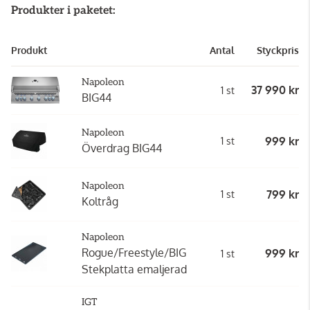
Produkter i paketet:
Produkt
Antal
Styckpris
Napoleon
37 990 kr
1 st
BIG44
Napoleon
999 kr
1 st
Överdrag BIG44
Napoleon
799 kr
1 st
Koltråg
Napoleon
Rogue/Freestyle/BIG
999 kr
1 st
Stekplatta emaljerad
IGT