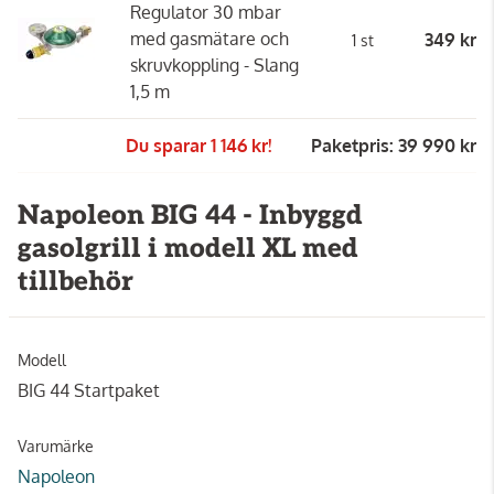
Regulator 30 mbar
med gasmätare och
349 kr
1 st
skruvkoppling - Slang
1,5 m
Du sparar 1 146 kr!
Paketpris: 39 990 kr
Napoleon BIG 44 - Inbyggd
gasolgrill i modell XL med
tillbehör
Modell
BIG 44 Startpaket
Varumärke
Napoleon