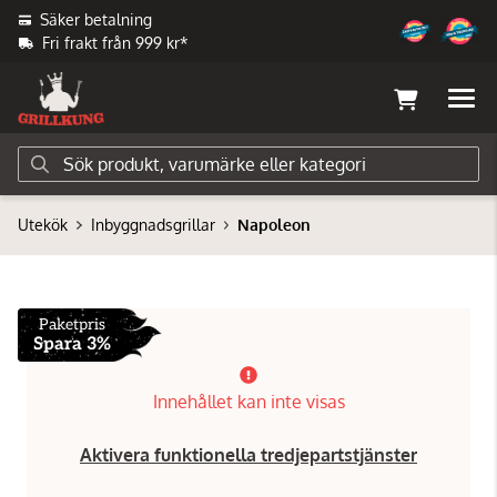
Säker betalning
Fri frakt från 999 kr*
Utekök
Inbyggnadsgrillar
Napoleon
Paketpris
Spara 3%
Innehållet kan inte visas
Aktivera funktionella tredjepartstjänster