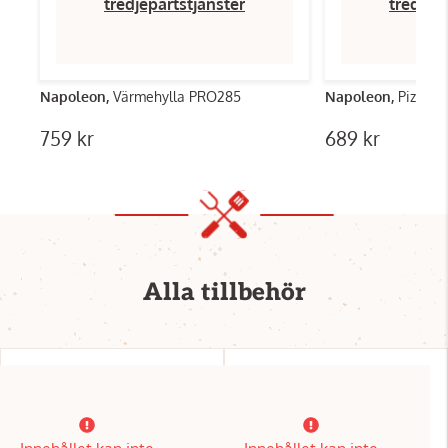
tredjepartstjänster
tredjep
Napoleon,
Värmehylla PRO285
Napoleon,
Pizzas
759 kr
689 kr
Alla tillbehör