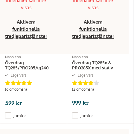
Innehållet kan inte
Innehållet kan inte
visas
visas
Aktivera
Aktivera
funktionella
funktionella
tredjepartstjänster
tredjepartstjänster
Napoleon
Napoleon
Överdrag
Överdrag TQ285x &
TQ285/PRO285/tq240
PRO285X med stativ
Lagervara
Lagervara
(6 omdömen)
(2 omdömen)
599 kr
999 kr
Jämför
Jämför