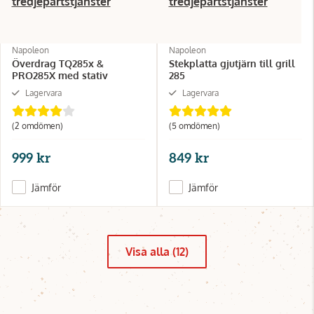
tredjepartstjänster
tredjepartstjänster
Napoleon
Napoleon
Överdrag TQ285x &
Stekplatta gjutjärn till grill
PRO285X med stativ
285
Lagervara
Lagervara
(2 omdömen)
(5 omdömen)
999 kr
849 kr
Jämför
Jämför
Visa alla (12)