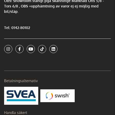
OBS! Showroom stängt pga Skänninge Marknad Ons 5/8 -
Tors 6/8 , OBS +upphämtning av varor ej ej möjlig med
bil/släp.
Tel: 0142-80102
Betalningsalternativ
Handla säkert