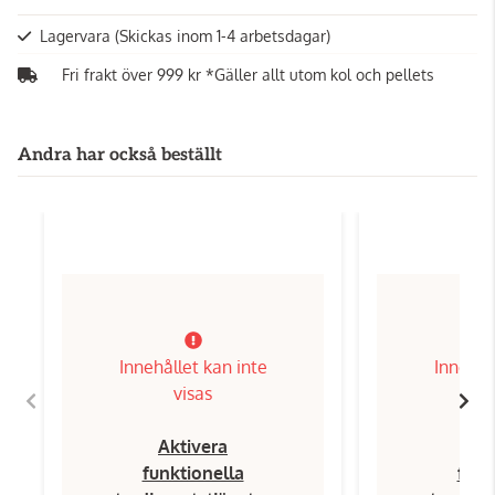
Lagervara
(Skickas inom 1-4 arbetsdagar)
Fri frakt över 999 kr *Gäller allt utom kol och pellets
Andra har också beställt
Innehållet kan inte
Innehål
visas
Aktivera
Ak
funktionella
funk