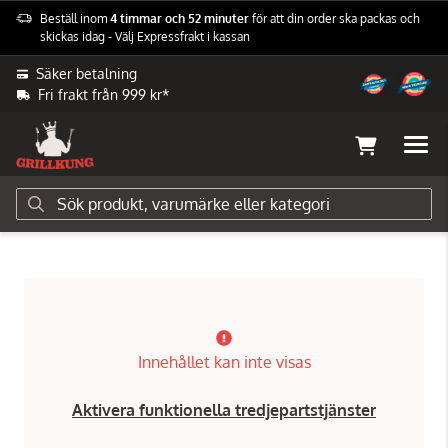
Beställ inom
4 timmar och 52 minuter
för att din order ska packas och
skickas idag - Välj Expressfrakt i kassan
Säker betalning
Fri frakt från 999 kr*
Grilltillbehör
Napoleon
Övriga tillbehör
Innehållet kan inte visas
Aktivera funktionella tredjepartstjänster