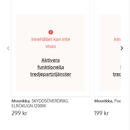
Innehållet kan inte
Innehål
visas
Aktivera
Ak
funktionella
funk
tredjepartstjänster
tredjep
Muurikka,
SKYDDSÖVERDRAG
Muurikka,
Paella h
ELRÖKUGN 1200W
299 kr
199 kr