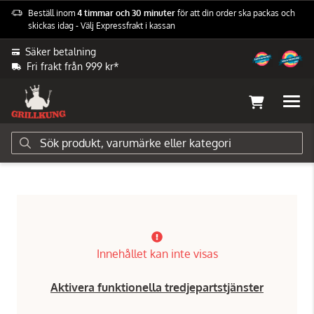
Beställ inom
4 timmar och 30 minuter
för att din order ska packas och
skickas idag - Välj Expressfrakt i kassan
Säker betalning
Fri frakt från 999 kr*
Grillar
Elgrillar
Muurikka elgrillar
Innehållet kan inte visas
Aktivera funktionella tredjepartstjänster