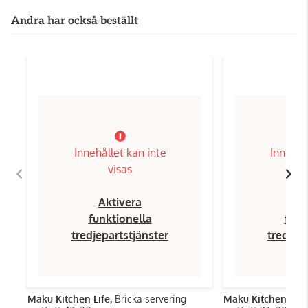
Andra har också beställt
Innehållet kan inte
Innehål
visas
Aktivera
Ak
funktionella
funk
tredjepartstjänster
tredjep
Maku Kitchen Life,
Bricka servering
Maku Kitchen Life