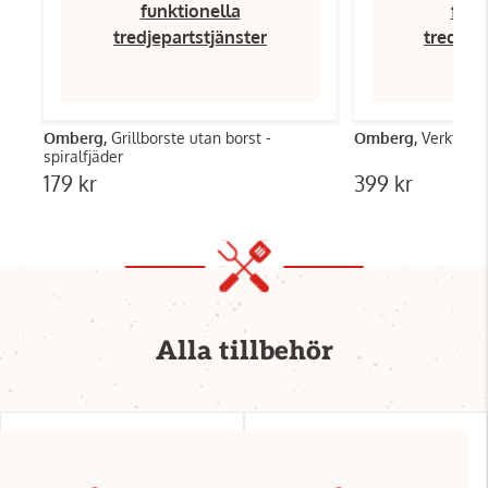
funktionella
funk
tredjepartstjänster
tredjep
Omberg,
Grillborste utan borst -
Omberg,
Verktygski
spiralfjäder
179 kr
399 kr
Alla tillbehör