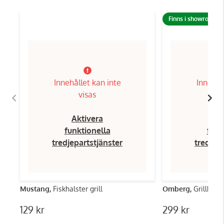
Finns i showroom!
Innehållet kan inte
Innehål
visas
Aktivera
Ak
funktionella
funk
tredjepartstjänster
tredjep
Mustang,
Fiskhalster grill
Omberg,
Grillhand
129 kr
299 kr