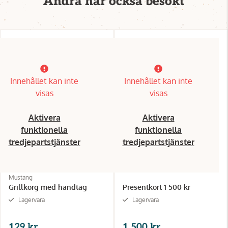
Andra har också besökt
Innehållet kan inte
Innehållet kan inte
visas
visas
Aktivera
Aktivera
funktionella
funktionella
tredjepartstjänster
tredjepartstjänster
Mustang
Grillkorg med handtag
Presentkort 1 500 kr
Lagervara
Lagervara
129 kr
1 500 kr