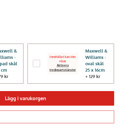
xwell &
Maxwell &
lliams -
Williams -
Innehållet kan inte
visas
pad skål
oval skål
Aktivera
 cm
25 x 16cm
tredjepartstjänster
79 kr
+ 129 kr
Lägg i varukorgen
Gå till kassan