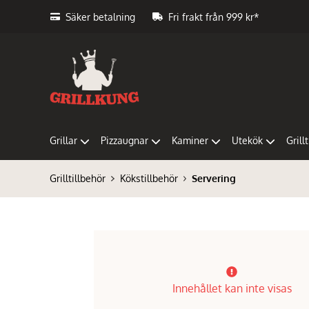
Säker betalning
Fri frakt från 999 kr*
Grillar
Pizzaugnar
Kaminer
Utekök
Grill
Grilltillbehör
Kökstillbehör
Servering
Innehållet kan inte visas