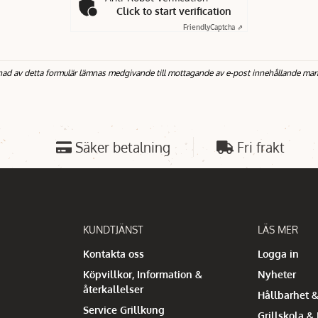
Click to start verification
Friendly
Captcha ⇗
nad av detta formulär lämnas medgivande till mottagande av e-post innehållande mar
Säker betalning
Fri frakt
KUNDTJÄNST
LÄS MER
Kontakta oss
Logga in
Köpvillkor, Information &
Nyheter
återkallelser
Hållbarhet &
Service Grillkung
Grillskola &