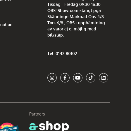
Tisdag - Fredag 09.30-16.30
OBS! Showroom stängt pga
Skänninge Marknad Ons 5/8 -
Tors 6/8 , OBS +upphämtning
mation
av varor ej ej möjlig med
bil/släp.
Tel: 0142-80102
Partners