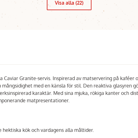
Visa alla (22)
 Caviar Granite-servis. Inspirerad av matservering på kaféer 
h mångsidighet med en känsla för stil. Den reaktiva glasyren g
verksinspirerad karaktär. Med sina mjuka, rökiga kanter och dis
imponerande matpresentationer.
de hektiska kök och vardagens alla måltider.