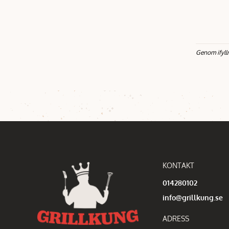
Genom ifyll
KONTAKT
014280102
info@grillkung.se
ADRESS