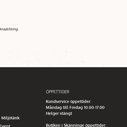
knadsföring.
ÖPPETTIDER
Kundservice öppettider:
Måndag till Fredag 10.00-17.00
Helger stängt
 Miljötänk
Butiken i Skänninge öppettider:
 Event