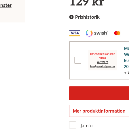
129 kr
änster
Prishistorik
Ma
Wi
Innehållet kan inte
visas
ku
Aktivera
20
tredjepartstjänster
+ 
Mer produktinformation
Jämför