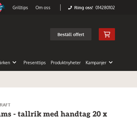
Ring oss!
014280102
Grilltips
Om oss
Beställ offert
ärken
Presenttips
Produktnyheter
Kampanjer
CRAFT
ms - tallrik med handtag 20 x