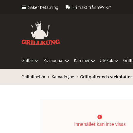
Säker betalning
Fri frakt från 999 kr*
Grillar
Pizzaugnar
Kaminer
Utekök
Grill
Grilltillbehör
Kamado Joe
Grillgaller och stekplattor
Innehållet kan inte visas