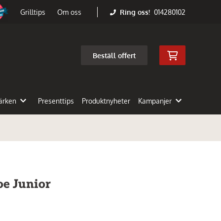
Ring oss!
014280102
Grilltips
Om oss
Beställ offert
ärken
Presenttips
Produktnyheter
Kampanjer
oe Junior