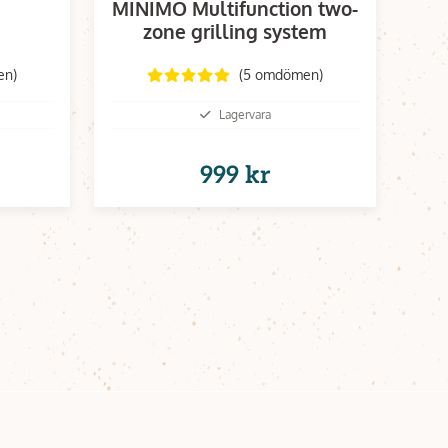
MINIMO Multifunction two-
zone grilling system
en)
(5 omdömen)
Lagervara
999 kr