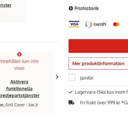
änster
Prishistorik
Finns i showroom!
Innehållet kan inte
Innehållet kan inte
Mer produktinformation
visas
visas
Jämför
Aktivera
Aktivera
funktionella
funktionella
Lagervara
(Skickas inom 
tredjepartstjänster
tredjepartstjänster
Fri frakt över 999 kr *G
oe,
Grill Cover - Joe Jr
Kamado Joe,
Joe Junior
5 990 kr