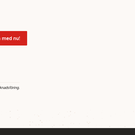
 med nu!
knadsföring.